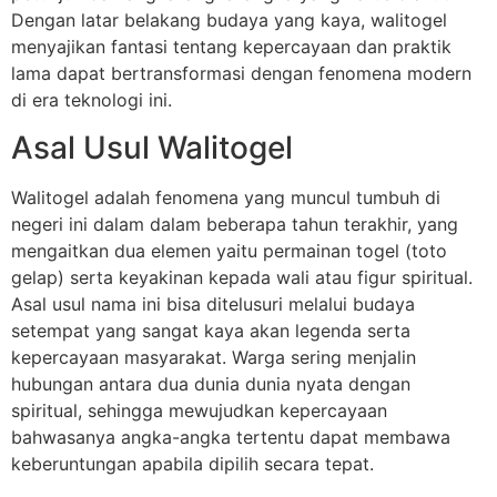
Dengan latar belakang budaya yang kaya, walitogel
menyajikan fantasi tentang kepercayaan dan praktik
lama dapat bertransformasi dengan fenomena modern
di era teknologi ini.
Asal Usul Walitogel
Walitogel adalah fenomena yang muncul tumbuh di
negeri ini dalam dalam beberapa tahun terakhir, yang
mengaitkan dua elemen yaitu permainan togel (toto
gelap) serta keyakinan kepada wali atau figur spiritual.
Asal usul nama ini bisa ditelusuri melalui budaya
setempat yang sangat kaya akan legenda serta
kepercayaan masyarakat. Warga sering menjalin
hubungan antara dua dunia dunia nyata dengan
spiritual, sehingga mewujudkan kepercayaan
bahwasanya angka-angka tertentu dapat membawa
keberuntungan apabila dipilih secara tepat.