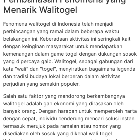
Menarik Walitogel
Fenomena walitogel di Indonesia telah menjadi
perbincangan yang ramai dalam beberapa waktu
belakangan ini. Keberadaan aktivitas ini seringkali kait
dengan keinginan masyarakat untuk mendapatkan
kemenangan dalam game togel dengan dukungan sosok
yang dipercaya gaib. Walitogel, sebagai gabungan dari
kata "wali" dan "togel", menyiratkan bagaimana legenda
dan tradisi budaya lokal berperan dalam aktivitas
perjudian yang semakin populer.
Salah satu faktor yang mendorong berkembangnya
walitogel adalah gap ekonomi yang dirasakan oleh
banyak orang. Dengan harapan untuk memperoleh harta
dengan cepat, individu cenderung mencari solusi instan,
termasuk merujuk pada ramalan atau nomor yang
disediakan oleh sosok yang dikenal wali togel.