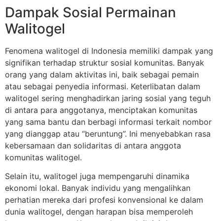
Dampak Sosial Permainan
Walitogel
Fenomena walitogel di Indonesia memiliki dampak yang
signifikan terhadap struktur sosial komunitas. Banyak
orang yang dalam aktivitas ini, baik sebagai pemain
atau sebagai penyedia informasi. Keterlibatan dalam
walitogel sering menghadirkan jaring sosial yang teguh
di antara para anggotanya, menciptakan komunitas
yang sama bantu dan berbagi informasi terkait nombor
yang dianggap atau “beruntung”. Ini menyebabkan rasa
kebersamaan dan solidaritas di antara anggota
komunitas walitogel.
Selain itu, walitogel juga mempengaruhi dinamika
ekonomi lokal. Banyak individu yang mengalihkan
perhatian mereka dari profesi konvensional ke dalam
dunia walitogel, dengan harapan bisa memperoleh