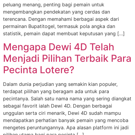
peluang menang, penting bagi pemain untuk
mengembangkan pendekatan yang cerdas dan
terencana. Dengan memahami berbagai aspek dari
permainan Bupatitogel, termasuk pola angka dan
statistik, pemain dapat membuat keputusan yang […]
Mengapa Dewi 4D Telah
Menjadi Pilihan Terbaik Para
Pecinta Lotere?
Dalam dunia perjudian yang semakin kian populer,
terdapat pilihan yang beragam ada untuk para
pecintanya. Salah satu nama nama yang sering diangkat
sebagai favorit ialah Dewi 4D. Dengan berbagai
unggulan serta ciri menarik, Dewi 4D sudah mampu
mendapatkan perhatian banyak pemain yang mencoba
mengetes peruntungannya. Apa alasan platform ini jadi
pilihan utama bagi para pecinta […]