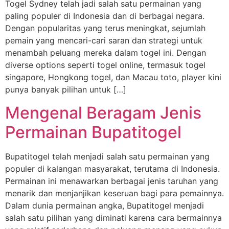
Togel Sydney telah jadi salah satu permainan yang
paling populer di Indonesia dan di berbagai negara.
Dengan popularitas yang terus meningkat, sejumlah
pemain yang mencari-cari saran dan strategi untuk
menambah peluang mereka dalam togel ini. Dengan
diverse options seperti togel online, termasuk togel
singapore, Hongkong togel, dan Macau toto, player kini
punya banyak pilihan untuk […]
Mengenal Beragam Jenis
Permainan Bupatitogel
Bupatitogel telah menjadi salah satu permainan yang
populer di kalangan masyarakat, terutama di Indonesia.
Permainan ini menawarkan berbagai jenis taruhan yang
menarik dan menjanjikan keseruan bagi para pemainnya.
Dalam dunia permainan angka, Bupatitogel menjadi
salah satu pilihan yang diminati karena cara bermainnya