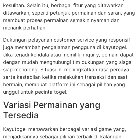
kesulitan. Selain itu, berbagai fitur yang ditawarkan
ditawarkan, seperti petunjuk permainan dan saran, yang
membuat proses permainan semakin nyaman dan
menarik perhatian.
Dukungan pelayanan customer service yang responsif
juga menambah pengalaman pengguna di kayutogel.
Jika terjadi kendala atau memiliki inquiry, pemain dapat
dengan mudah menghubungi tim dukungan yang siaga
siap menolong. Situasi ini meningkatkan rasa percaya
serta kestabilan ketika melakukan transaksi dan saat
bermain, membuat platform ini sebagai pilihan yang
unggul untuk pecinta togel.
Variasi Permainan yang
Tersedia
Kayutogel menawarkan berbagai variasi game yang,
menjadikannya sebagai pilihan terbaik di kalangan