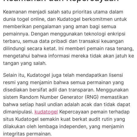
Keamanan menjadi salah satu prioritas utama dalam
dunia togel online, dan Kudatogel berkomitmen untuk
memberikan pengalaman yang aman bagi semua
pemainnya. Dengan menggunakan teknologi enkripsi
terbaru, semua data pribadi dan transaksi keuangan
dilindungi secara ketat. Ini memberi pemain rasa tenang,
mengetahui bahwa informasi mereka tidak akan jatuh ke
tangan yang salah.
Selain itu, Kudatogel juga telah mendapatkan lisensi
resmi yang menjamin bahwa semua permainan yang
disediakan bersifat adil dan transparan. Menggunakan
sistem Random Number Generator (RNG) memastikan
bahwa setiap hasil undian adalah acak dan tidak dapat
dimanipulasi.
kudatogel
Kepercayaan pemain terhadap
situs Kudatogel semakin kuat berkat audit rutin yang
dilakukan oleh lembaga independen, yang menjamin
integritas permainan.