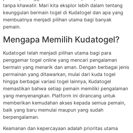
tanpa khawatir. Mari kita eksplor lebih dalam tentang
keunggulan bermain togel di Kudatogel dan apa yang
membuatnya menjadi pilihan utama bagi banyak
pemain.
Mengapa Memilih Kudatogel?
Kudatogel telah menjadi pilihan utama bagi para
penggemar togel online yang mencari pengalaman
bermain yang menarik dan aman. Dengan berbagai jenis
permainan yang ditawarkan, mulai dari kuda togel
hingga berbagai variasi togel lainnya, Kudatogel
memastikan bahwa setiap pemain memiliki pengalaman
yang menyenangkan. Platform ini dirancang untuk
memberikan kemudahan akses kepada semua pemain,
baik yang baru memulai maupun yang sudah
berpengalaman.
Keamanan dan kepercayaan adalah prioritas utama