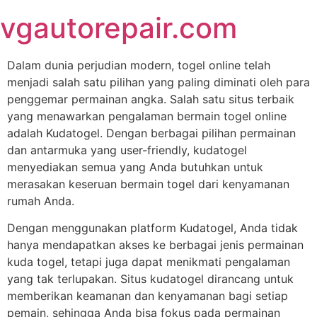
Skip
vgautorepair.com
to
content
Dalam dunia perjudian modern, togel online telah
menjadi salah satu pilihan yang paling diminati oleh para
penggemar permainan angka. Salah satu situs terbaik
yang menawarkan pengalaman bermain togel online
adalah Kudatogel. Dengan berbagai pilihan permainan
dan antarmuka yang user-friendly, kudatogel
menyediakan semua yang Anda butuhkan untuk
merasakan keseruan bermain togel dari kenyamanan
rumah Anda.
Dengan menggunakan platform Kudatogel, Anda tidak
hanya mendapatkan akses ke berbagai jenis permainan
kuda togel, tetapi juga dapat menikmati pengalaman
yang tak terlupakan. Situs kudatogel dirancang untuk
memberikan keamanan dan kenyamanan bagi setiap
pemain, sehingga Anda bisa fokus pada permainan