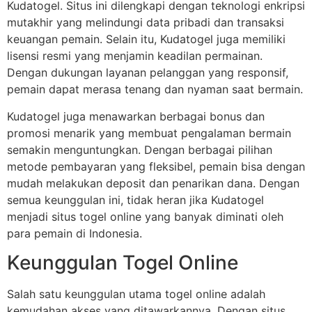
Kudatogel. Situs ini dilengkapi dengan teknologi enkripsi
mutakhir yang melindungi data pribadi dan transaksi
keuangan pemain. Selain itu, Kudatogel juga memiliki
lisensi resmi yang menjamin keadilan permainan.
Dengan dukungan layanan pelanggan yang responsif,
pemain dapat merasa tenang dan nyaman saat bermain.
Kudatogel juga menawarkan berbagai bonus dan
promosi menarik yang membuat pengalaman bermain
semakin menguntungkan. Dengan berbagai pilihan
metode pembayaran yang fleksibel, pemain bisa dengan
mudah melakukan deposit dan penarikan dana. Dengan
semua keunggulan ini, tidak heran jika Kudatogel
menjadi situs togel online yang banyak diminati oleh
para pemain di Indonesia.
Keunggulan Togel Online
Salah satu keunggulan utama togel online adalah
kemudahan akses yang ditawarkannya. Dengan situs