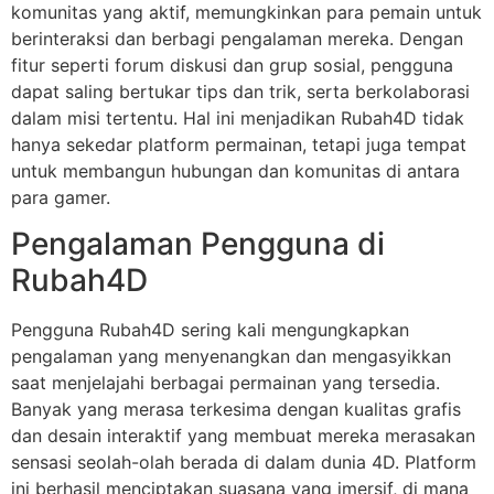
komunitas yang aktif, memungkinkan para pemain untuk
berinteraksi dan berbagi pengalaman mereka. Dengan
fitur seperti forum diskusi dan grup sosial, pengguna
dapat saling bertukar tips dan trik, serta berkolaborasi
dalam misi tertentu. Hal ini menjadikan Rubah4D tidak
hanya sekedar platform permainan, tetapi juga tempat
untuk membangun hubungan dan komunitas di antara
para gamer.
Pengalaman Pengguna di
Rubah4D
Pengguna Rubah4D sering kali mengungkapkan
pengalaman yang menyenangkan dan mengasyikkan
saat menjelajahi berbagai permainan yang tersedia.
Banyak yang merasa terkesima dengan kualitas grafis
dan desain interaktif yang membuat mereka merasakan
sensasi seolah-olah berada di dalam dunia 4D. Platform
ini berhasil menciptakan suasana yang imersif, di mana