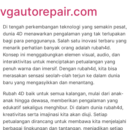
Skip
vgautorepair.com
to
content
Di tengah perkembangan teknologi yang semakin pesat,
dunia 4D menawarkan pengalaman yang tak terlupakan
bagi para penggunanya. Salah satu inovasi terbaru yang
menarik perhatian banyak orang adalah rubah4d.
Konsep ini menggabungkan elemen visual, audio, dan
interaktivitas untuk menciptakan petualangan yang
penuh warna dan imersif. Dengan rubah4d, kita bisa
merasakan sensasi seolah-olah terjun ke dalam dunia
baru yang mengasyikkan dan menantang.
Rubah 4D baik untuk semua kalangan, mulai dari anak-
anak hingga dewasa, memberikan pengalaman yang
edukatif sekaligus menghibur. Di dalam dunia rubah4d,
kreativitas serta imajinasi kita akan diuji. Setiap
petualangan dirancang untuk membawa kita menjelajahi
berbagai lingkungan dan tantangan, menjadikan setiap