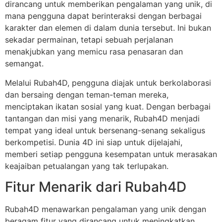
dirancang untuk memberikan pengalaman yang unik, di
mana pengguna dapat berinteraksi dengan berbagai
karakter dan elemen di dalam dunia tersebut. Ini bukan
sekadar permainan, tetapi sebuah perjalanan
menakjubkan yang memicu rasa penasaran dan
semangat.
Melalui Rubah4D, pengguna diajak untuk berkolaborasi
dan bersaing dengan teman-teman mereka,
menciptakan ikatan sosial yang kuat. Dengan berbagai
tantangan dan misi yang menarik, Rubah4D menjadi
tempat yang ideal untuk bersenang-senang sekaligus
berkompetisi. Dunia 4D ini siap untuk dijelajahi,
memberi setiap pengguna kesempatan untuk merasakan
keajaiban petualangan yang tak terlupakan.
Fitur Menarik dari Rubah4D
Rubah4D menawarkan pengalaman yang unik dengan
beragam fitur yang dirancang untuk meningkatkan