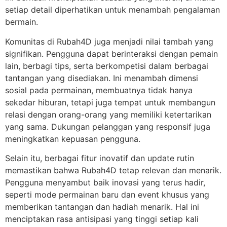
setiap detail diperhatikan untuk menambah pengalaman
bermain.
Komunitas di Rubah4D juga menjadi nilai tambah yang
signifikan. Pengguna dapat berinteraksi dengan pemain
lain, berbagi tips, serta berkompetisi dalam berbagai
tantangan yang disediakan. Ini menambah dimensi
sosial pada permainan, membuatnya tidak hanya
sekedar hiburan, tetapi juga tempat untuk membangun
relasi dengan orang-orang yang memiliki ketertarikan
yang sama. Dukungan pelanggan yang responsif juga
meningkatkan kepuasan pengguna.
Selain itu, berbagai fitur inovatif dan update rutin
memastikan bahwa Rubah4D tetap relevan dan menarik.
Pengguna menyambut baik inovasi yang terus hadir,
seperti mode permainan baru dan event khusus yang
memberikan tantangan dan hadiah menarik. Hal ini
menciptakan rasa antisipasi yang tinggi setiap kali