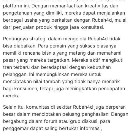
platform ini. Dengan memanfaatkan kreativitas dan
pengetahuan yang dimiliki, mereka dapat menjalankan
berbagai usaha yang berkaitan dengan Rubah4d, mulai
dari penjualan produk hingga jasa konsultasi.
Pentingnya strategi dalam mengelola Rubah4d tidak
bisa diabaikan. Para pemain yang sukses biasanya
memiliki rencana bisnis yang matang dan memahami
pasar yang mereka targetkan. Mereka aktif mengikuti
tren terbaru dan beradaptasi dengan kebutuhan
pelanggan. Ini memungkinkan mereka untuk
menciptakan nilai tambah yang tidak hanya menarik
bagi konsumen, tetapi juga meningkatkan pendapatan
mereka.
Selain itu, komunitas di sekitar Rubah4d juga berperan
besar dalam menciptakan peluang penghasilan. Dengan
bergabung dalam forum atau grup diskusi, para
penggemar dapat saling bertukar informasi,