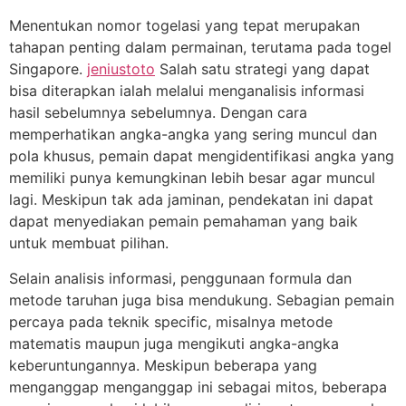
Menentukan nomor togelasi yang tepat merupakan
tahapan penting dalam permainan, terutama pada togel
Singapore.
jeniustoto
Salah satu strategi yang dapat
bisa diterapkan ialah melalui menganalisis informasi
hasil sebelumnya sebelumnya. Dengan cara
memperhatikan angka-angka yang sering muncul dan
pola khusus, pemain dapat mengidentifikasi angka yang
memiliki punya kemungkinan lebih besar agar muncul
lagi. Meskipun tak ada jaminan, pendekatan ini dapat
dapat menyediakan pemain pemahaman yang baik
untuk membuat pilihan.
Selain analisis informasi, penggunaan formula dan
metode taruhan juga bisa mendukung. Sebagian pemain
percaya pada teknik specific, misalnya metode
matematis maupun juga mengikuti angka-angka
keberuntungannya. Meskipun beberapa yang
menganggap menganggap ini sebagai mitos, beberapa