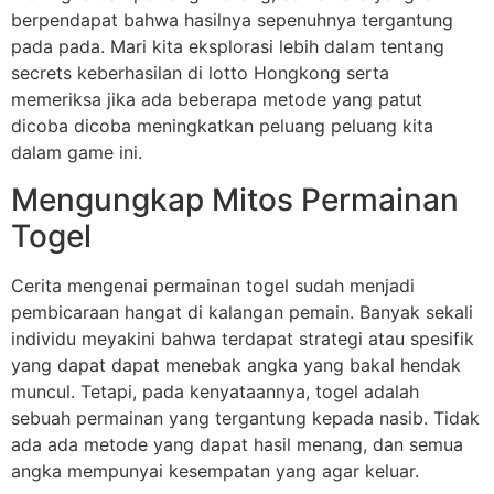
berpendapat bahwa hasilnya sepenuhnya tergantung
pada pada. Mari kita eksplorasi lebih dalam tentang
secrets keberhasilan di lotto Hongkong serta
memeriksa jika ada beberapa metode yang patut
dicoba dicoba meningkatkan peluang peluang kita
dalam game ini.
Mengungkap Mitos Permainan
Togel
Cerita mengenai permainan togel sudah menjadi
pembicaraan hangat di kalangan pemain. Banyak sekali
individu meyakini bahwa terdapat strategi atau spesifik
yang dapat dapat menebak angka yang bakal hendak
muncul. Tetapi, pada kenyataannya, togel adalah
sebuah permainan yang tergantung kepada nasib. Tidak
ada ada metode yang dapat hasil menang, dan semua
angka mempunyai kesempatan yang agar keluar.