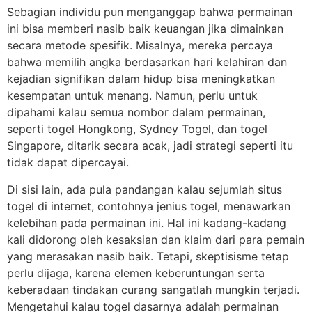
Sebagian individu pun menganggap bahwa permainan
ini bisa memberi nasib baik keuangan jika dimainkan
secara metode spesifik. Misalnya, mereka percaya
bahwa memilih angka berdasarkan hari kelahiran dan
kejadian signifikan dalam hidup bisa meningkatkan
kesempatan untuk menang. Namun, perlu untuk
dipahami kalau semua nombor dalam permainan,
seperti togel Hongkong, Sydney Togel, dan togel
Singapore, ditarik secara acak, jadi strategi seperti itu
tidak dapat dipercayai.
Di sisi lain, ada pula pandangan kalau sejumlah situs
togel di internet, contohnya jenius togel, menawarkan
kelebihan pada permainan ini. Hal ini kadang-kadang
kali didorong oleh kesaksian dan klaim dari para pemain
yang merasakan nasib baik. Tetapi, skeptisisme tetap
perlu dijaga, karena elemen keberuntungan serta
keberadaan tindakan curang sangatlah mungkin terjadi.
Mengetahui kalau togel dasarnya adalah permainan