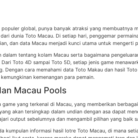
n populer global, punya banyak atraksi yang membuatnya me
 dari dunia Toto Macau. Di setiap hari, penggemar perma
tian, dan data Macau menjadi kunci utama untuk mengerti po
 lebih dalam tentang kolam Macau serta bagaimana pengelu
 Dari Toto 4D sampai Toto 5D, setiap jenis game menawa
. Dengan cara memahami data Toto Makau dan hasil Toto
r kemungkinan kemenangan para pemain.
dan Macau Pools
n game yang terkenal di Macau, yang memberikan berbagai 
yang akan tersingkap dalam undian dengan asa dapat men
jari output sebelumnya dan mengambil pilihan yang baik sa
 kumpulan informasi hasil lotre Toto Macau, di mana setiap