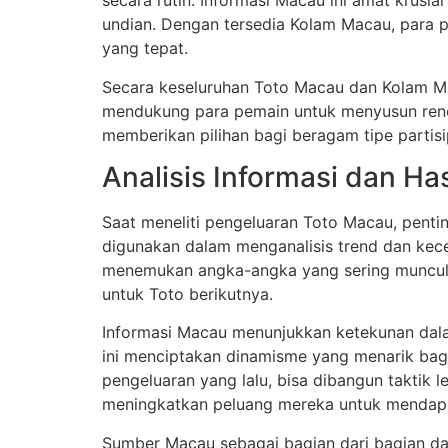
secara rutin. Informasi Macau ini amat krusi
undian. Dengan tersedia Kolam Macau, para
yang tepat.
Secara keseluruhan Toto Macau dan Kolam Ma
mendukung para pemain untuk menyusun renca
memberikan pilihan bagi beragam tipe partis
Analisis Informasi dan Has
Saat meneliti pengeluaran Toto Macau, pent
digunakan dalam menganalisis trend dan kece
menemukan angka-angka yang sering muncul 
untuk Toto berikutnya.
Informasi Macau menunjukkan ketekunan dala
ini menciptakan dinamisme yang menarik bag
pengeluaran yang lalu, bisa dibangun taktik 
meningkatkan peluang mereka untuk mendap
Sumber Macau sebagai bagian dari bagian da