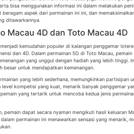
serta bisa menggunakan informasi ini dalam melakukan peni
 beragam aspek dari permainan ini ini, dan memaksimalka
ng ditawarkannya.
to Macau 4D dan Toto Macau 4D
menjadi kemudahan populer di kalangan penggemar lotere 
imensi dan 4D. Dalam permainan 5D di Toto Macau, pemain
menangan yang unggul dengan hadiah yang lebih tinggi. I
ih besar untuk mendapatkan kemenangan.
 permainan yang lebih sederhana, memungkinkan partisipan
n level kompetisi yang kuat, menarik banyak penggemar ya
emain yang tertarik untuk mencoba kedua jenis permaina
n, pemain dapat secara nyaman mengikuti hasil keluaran M
a dalam permainan ini menawarkan sensasi yang menarik, m
ukan.