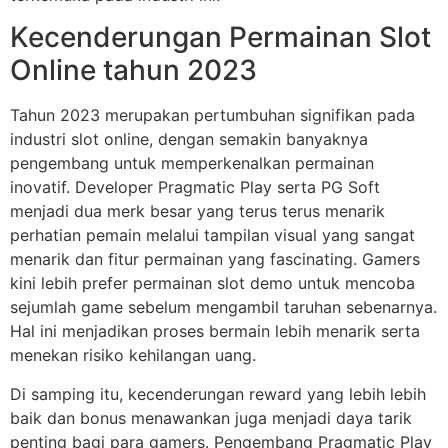
Kecenderungan Permainan Slot
Online tahun 2023
Tahun 2023 merupakan pertumbuhan signifikan pada
industri slot online, dengan semakin banyaknya
pengembang untuk memperkenalkan permainan
inovatif. Developer Pragmatic Play serta PG Soft
menjadi dua merk besar yang terus terus menarik
perhatian pemain melalui tampilan visual yang sangat
menarik dan fitur permainan yang fascinating. Gamers
kini lebih prefer permainan slot demo untuk mencoba
sejumlah game sebelum mengambil taruhan sebenarnya.
Hal ini menjadikan proses bermain lebih menarik serta
menekan risiko kehilangan uang.
Di samping itu, kecenderungan reward yang lebih lebih
baik dan bonus menawankan juga menjadi daya tarik
penting bagi para gamers. Pengembang Pragmatic Play