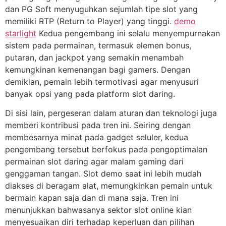
dan PG Soft menyuguhkan sejumlah tipe slot yang
memiliki RTP (Return to Player) yang tinggi.
demo
starlight
Kedua pengembang ini selalu menyempurnakan
sistem pada permainan, termasuk elemen bonus,
putaran, dan jackpot yang semakin menambah
kemungkinan kemenangan bagi gamers. Dengan
demikian, pemain lebih termotivasi agar menyusuri
banyak opsi yang pada platform slot daring.
Di sisi lain, pergeseran dalam aturan dan teknologi juga
memberi kontribusi pada tren ini. Seiring dengan
membesarnya minat pada gadget seluler, kedua
pengembang tersebut berfokus pada pengoptimalan
permainan slot daring agar malam gaming dari
genggaman tangan. Slot demo saat ini lebih mudah
diakses di beragam alat, memungkinkan pemain untuk
bermain kapan saja dan di mana saja. Tren ini
menunjukkan bahwasanya sektor slot online kian
menyesuaikan diri terhadap keperluan dan pilihan