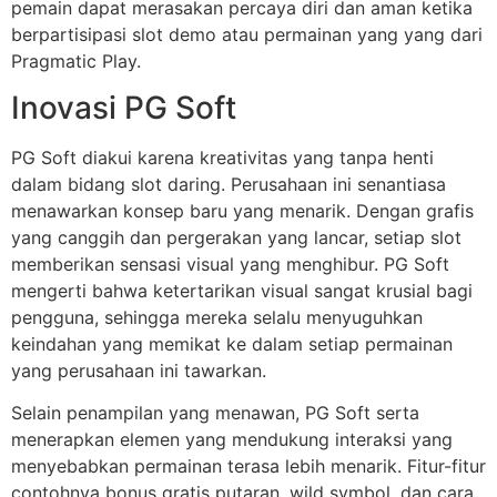
pemain dapat merasakan percaya diri dan aman ketika
berpartisipasi slot demo atau permainan yang yang dari
Pragmatic Play.
Inovasi PG Soft
PG Soft diakui karena kreativitas yang tanpa henti
dalam bidang slot daring. Perusahaan ini senantiasa
menawarkan konsep baru yang menarik. Dengan grafis
yang canggih dan pergerakan yang lancar, setiap slot
memberikan sensasi visual yang menghibur. PG Soft
mengerti bahwa ketertarikan visual sangat krusial bagi
pengguna, sehingga mereka selalu menyuguhkan
keindahan yang memikat ke dalam setiap permainan
yang perusahaan ini tawarkan.
Selain penampilan yang menawan, PG Soft serta
menerapkan elemen yang mendukung interaksi yang
menyebabkan permainan terasa lebih menarik. Fitur-fitur
contohnya bonus gratis putaran, wild symbol, dan cara