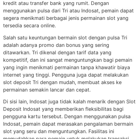
kredit atau transfer bank yang rumit. Dengan
menggunakan pulsa dari Tri atau Indosat, pemain dapat
segera menikmati berbagai jenis permainan slot yang
tersedia secara online.
Salah satu keuntungan bermain slot dengan pulsa Tri
adalah adanya promo dan bonus yang sering
ditawarkan. Tri dikenal dengan tarif data yang
kompetitif, dan ini sangat menguntungkan bagi pemain
yang ingin menikmati permainan tanpa khawatir biaya
internet yang tinggi. Pengguna juga dapat melakukan
slot deposit Tri dengan mudah, membuat akses ke
permainan semakin lancar dan cepat.
Di sisi lain, Indosat juga tidak kalah menarik dengan Slot
Deposit Indosat yang memberikan fleksibilitas bagi
pengguna kartu tersebut. Dengan menggunakan pulsa
Indosat, pemain dapat merasakan pengalaman bermain
slot yang seru dan menguntungkan. Fasilitas ini
memudahkan para pemain untuk melakukan transaksi