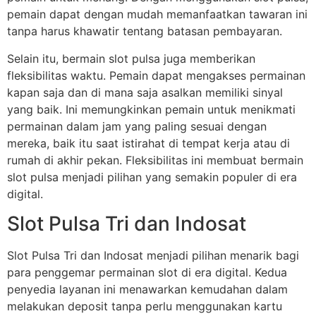
pemain dapat dengan mudah memanfaatkan tawaran ini
tanpa harus khawatir tentang batasan pembayaran.
Selain itu, bermain slot pulsa juga memberikan
fleksibilitas waktu. Pemain dapat mengakses permainan
kapan saja dan di mana saja asalkan memiliki sinyal
yang baik. Ini memungkinkan pemain untuk menikmati
permainan dalam jam yang paling sesuai dengan
mereka, baik itu saat istirahat di tempat kerja atau di
rumah di akhir pekan. Fleksibilitas ini membuat bermain
slot pulsa menjadi pilihan yang semakin populer di era
digital.
Slot Pulsa Tri dan Indosat
Slot Pulsa Tri dan Indosat menjadi pilihan menarik bagi
para penggemar permainan slot di era digital. Kedua
penyedia layanan ini menawarkan kemudahan dalam
melakukan deposit tanpa perlu menggunakan kartu