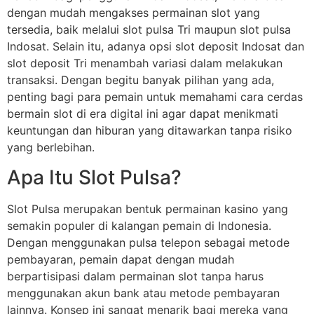
dengan mudah mengakses permainan slot yang
tersedia, baik melalui slot pulsa Tri maupun slot pulsa
Indosat. Selain itu, adanya opsi slot deposit Indosat dan
slot deposit Tri menambah variasi dalam melakukan
transaksi. Dengan begitu banyak pilihan yang ada,
penting bagi para pemain untuk memahami cara cerdas
bermain slot di era digital ini agar dapat menikmati
keuntungan dan hiburan yang ditawarkan tanpa risiko
yang berlebihan.
Apa Itu Slot Pulsa?
Slot Pulsa merupakan bentuk permainan kasino yang
semakin populer di kalangan pemain di Indonesia.
Dengan menggunakan pulsa telepon sebagai metode
pembayaran, pemain dapat dengan mudah
berpartisipasi dalam permainan slot tanpa harus
menggunakan akun bank atau metode pembayaran
lainnya. Konsep ini sangat menarik bagi mereka yang