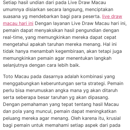
Setiap hasil undian dari pada Live Draw Macau
umumnya disiarkan secara langsung, menciptakan
suasana yg mendebarkan bagi para peserta.
live draw
macau hari ini
Dengan layanan Live Draw Macau hari ini,
pemain dapat menyaksikan hasil pengundian dengan
real-time, yang memungkinkan mereka dapat cepat
mengetahui apakah taruhan mereka menang. Hal ini
tidak hanya menambah kegembiraan, akan tetapi juga
memungkinkan pemain agar menentukan langkah
selanjutnya dengan cara lebih baik.
Toto Macau pada dasarnya adalah kombinasi yang
menggabungkan keberuntungan serta strategi. Pemain
perlu bisa merumuskan angka mana yg akan ditaruh
serta seberapa besar taruhan yg akan dipasang.
Dengan pemahaman yang tepat tentang hasil Macau
dan pola yang muncul, pemain dapat meningkatkan
peluang mereka agar menang. Oleh karena itu, krusial
bagi pemain untuk memahami setiap aspek dari pada