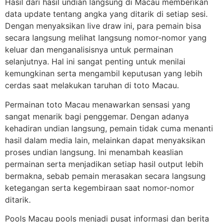
Hasil dari hasil undian langsung di Macau memberikan
data update tentang angka yang ditarik di setiap sesi.
Dengan menyaksikan live draw ini, para pemain bisa
secara langsung melihat langsung nomor-nomor yang
keluar dan menganalisisnya untuk permainan
selanjutnya. Hal ini sangat penting untuk menilai
kemungkinan serta mengambil keputusan yang lebih
cerdas saat melakukan taruhan di toto Macau.
Permainan toto Macau menawarkan sensasi yang
sangat menarik bagi penggemar. Dengan adanya
kehadiran undian langsung, pemain tidak cuma menanti
hasil dalam media lain, melainkan dapat menyaksikan
proses undian langsung. Ini menambah keaslian
permainan serta menjadikan setiap hasil output lebih
bermakna, sebab pemain merasakan secara langsung
ketegangan serta kegembiraan saat nomor-nomor
ditarik.
Pools Macau pools menjadi pusat informasi dan berita