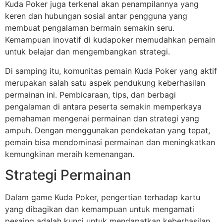
Kuda Poker juga terkenal akan penampilannya yang
keren dan hubungan sosial antar pengguna yang
membuat pengalaman bermain semakin seru.
Kemampuan inovatif di kudapoker memudahkan pemain
untuk belajar dan mengembangkan strategi.
Di samping itu, komunitas pemain Kuda Poker yang aktif
merupakan salah satu aspek pendukung keberhasilan
permainan ini. Pembicaraan, tips, dan berbagi
pengalaman di antara peserta semakin memperkaya
pemahaman mengenai permainan dan strategi yang
ampuh. Dengan menggunakan pendekatan yang tepat,
pemain bisa mendominasi permainan dan meningkatkan
kemungkinan meraih kemenangan.
Strategi Permainan
Dalam game Kuda Poker, pengertian terhadap kartu
yang dibagikan dan kemampuan untuk mengamati
pesaing adalah kunci untuk mendapatkan keberhasilan.