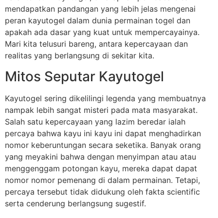
mendapatkan pandangan yang lebih jelas mengenai
peran kayutogel dalam dunia permainan togel dan
apakah ada dasar yang kuat untuk mempercayainya.
Mari kita telusuri bareng, antara kepercayaan dan
realitas yang berlangsung di sekitar kita.
Mitos Seputar Kayutogel
Kayutogel sering dikelilingi legenda yang membuatnya
nampak lebih sangat misteri pada mata masyarakat.
Salah satu kepercayaan yang lazim beredar ialah
percaya bahwa kayu ini kayu ini dapat menghadirkan
nomor keberuntungan secara seketika. Banyak orang
yang meyakini bahwa dengan menyimpan atau atau
menggenggam potongan kayu, mereka dapat dapat
nomor nomor pemenang di dalam permainan. Tetapi,
percaya tersebut tidak didukung oleh fakta scientific
serta cenderung berlangsung sugestif.