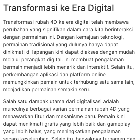
Transformasi ke Era Digital
Transformasi rubah 4D ke era digital telah membawa
perubahan yang signifikan dalam cara kita berinteraksi
dengan permainan ini. Dengan kemajuan teknologi,
permainan tradisional yang dulunya hanya dapat
dinikmati di lapangan kini dapat diakses dengan mudah
melalui perangkat digital. Ini membuat pengalaman
bermain menjadi lebih menarik dan interaktif. Selain itu,
perkembangan aplikasi dan platform online
memungkinkan pemain untuk terhubung satu sama lain,
menjadikan permainan semakin seru.
Salah satu dampak utama dari digitalisasi adalah
munculnya berbagai varian permainan rubah 4D yang
menawarkan fitur dan mekanisme baru. Pemain kini
dapat menikmati grafis yang lebih baik dan gameplay
yang lebih halus, yang meningkatkan pengalaman
secara keseluruhan. Selain itu, banyaknya turnamen dan