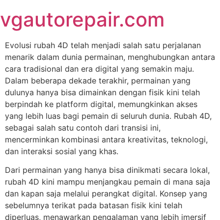
Skip
vgautorepair.com
to
content
Evolusi rubah 4D telah menjadi salah satu perjalanan
menarik dalam dunia permainan, menghubungkan antara
cara tradisional dan era digital yang semakin maju.
Dalam beberapa dekade terakhir, permainan yang
dulunya hanya bisa dimainkan dengan fisik kini telah
berpindah ke platform digital, memungkinkan akses
yang lebih luas bagi pemain di seluruh dunia. Rubah 4D,
sebagai salah satu contoh dari transisi ini,
mencerminkan kombinasi antara kreativitas, teknologi,
dan interaksi sosial yang khas.
Dari permainan yang hanya bisa dinikmati secara lokal,
rubah 4D kini mampu menjangkau pemain di mana saja
dan kapan saja melalui perangkat digital. Konsep yang
sebelumnya terikat pada batasan fisik kini telah
diperluas, menawarkan pengalaman yang lebih imersif