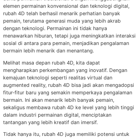
elemen permainan konvensional dan teknologi digital,
rubah 4D telah berhasil menarik perhatian banyak
pemain, terutama generasi muda yang lebih akrab
dengan teknologi. Permainan ini tidak hanya
menawarkan hiburan, tetapi juga meningkatkan interaksi
sosial di antara para pemain, menjadikan pengalaman
bermain lebih menarik dan menantang.
Melihat masa depan rubah 4D, kita dapat
mengharapkan perkembangan yang inovatif. Dengan
kemajuan teknologi seperti realitas virtual dan
augmented reality, rubah 4D bisa jadi akan mengadopsi
fitur-fitur baru yang semakin memperkaya pengalaman
bermain. Ini akan menarik lebih banyak pemain,
sekaligus membawa rubah 4D ke level yang lebih tinggi
dalam industri permainan digital, menciptakan
tantangan yang lebih kreatif dan imersif.
Tidak hanya itu, rubah 4D juga memiliki potensi untuk