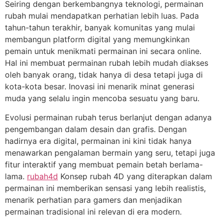
Seiring dengan berkembangnya teknologi, permainan
rubah mulai mendapatkan perhatian lebih luas. Pada
tahun-tahun terakhir, banyak komunitas yang mulai
membangun platform digital yang memungkinkan
pemain untuk menikmati permainan ini secara online.
Hal ini membuat permainan rubah lebih mudah diakses
oleh banyak orang, tidak hanya di desa tetapi juga di
kota-kota besar. Inovasi ini menarik minat generasi
muda yang selalu ingin mencoba sesuatu yang baru.
Evolusi permainan rubah terus berlanjut dengan adanya
pengembangan dalam desain dan grafis. Dengan
hadirnya era digital, permainan ini kini tidak hanya
menawarkan pengalaman bermain yang seru, tetapi juga
fitur interaktif yang membuat pemain betah berlama-
lama.
rubah4d
Konsep rubah 4D yang diterapkan dalam
permainan ini memberikan sensasi yang lebih realistis,
menarik perhatian para gamers dan menjadikan
permainan tradisional ini relevan di era modern.