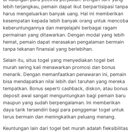
lebih terjangkau, pemain dapat ikut berpartisipasi tanpa
harus mengeluarkan banyak uang. Hal ini memberikan
kesempatan kepada lebih banyak orang untuk mencoba
keberuntungannya dan menjelajahi berbagai ragam
permainan yang ditawarkan. Dengan modal yang lebih
hemat, pemain dapat merasakan pengalaman bermain
tanpa tekanan finansial yang berlebihan.
Selain itu, situs togel yang menyediakan togel bet
murah sering kali menawarkan promosi dan bonus
menarik. Dengan memanfaatkan penawaran ini, pemain
bisa mendapatkan nilai lebih dari taruhan yang mereka
tempatkan. Bonus seperti cashback, diskon, atau bonus
deposit awal sangat menguntungkan bagi pemain baru
maupun yang sudah berpengalaman. Ini memberikan
daya tarik tersendiri bagi para penggemar togel untuk
terus bermain dan meningkatkan peluang menang.
Keuntungan lain dari togel bet murah adalah fleksibilitas