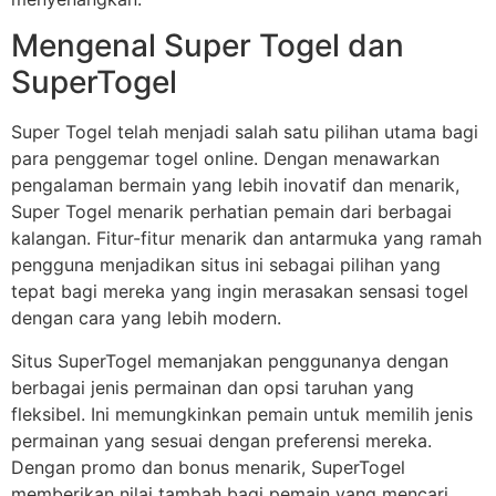
Mengenal Super Togel dan
SuperTogel
Super Togel telah menjadi salah satu pilihan utama bagi
para penggemar togel online. Dengan menawarkan
pengalaman bermain yang lebih inovatif dan menarik,
Super Togel menarik perhatian pemain dari berbagai
kalangan. Fitur-fitur menarik dan antarmuka yang ramah
pengguna menjadikan situs ini sebagai pilihan yang
tepat bagi mereka yang ingin merasakan sensasi togel
dengan cara yang lebih modern.
Situs SuperTogel memanjakan penggunanya dengan
berbagai jenis permainan dan opsi taruhan yang
fleksibel. Ini memungkinkan pemain untuk memilih jenis
permainan yang sesuai dengan preferensi mereka.
Dengan promo dan bonus menarik, SuperTogel
memberikan nilai tambah bagi pemain yang mencari