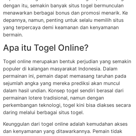
dengan itu, semakin banyak situs togel bermunculan
menawarkan berbagai bonus dan promosi menarik. Ke
depannya, namun, penting untuk selalu memilih situs
yang terpercaya demi keamanan dan kenyamanan
bermain.
Apa itu Togel Online?
Togel online merupakan bentuk perjudian yang semakin
populer di kalangan masyarakat Indonesia. Dalam
permainan ini, pemain dapat memasang taruhan pada
sejumlah angka yang mereka prediksi akan muncul
dalam hasil undian. Konsep togel sendiri berasal dari
permainan lotere tradisional, namun dengan
perkembangan teknologi, togel kini bisa diakses secara
daring melalui berbagai situs togel.
Keunggulan dari togel online adalah kemudahan akses
dan kenyamanan yang ditawarkannya. Pemain tidak