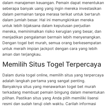
dalam manajemen keuangan. Pemain dapat menentukan
seberapa banyak uang yang ingin mereka investasikan
dalam permainan tanpa merasa terikat untuk bertaruh
dalam jumlah besar. Hal ini memungkinkan mereka
untuk lebih bijaksana dalam keputusan perjudian
mereka, meminimalkan risiko kerugian yang besar, dan
menjadikan pengalaman bermain lebih menyenangkan.
Dengan togel bet murah, semua orang berkesempatan
untuk meraih impian jackpot dengan cara yang lebih
aman dan terjangkau.
Memilih Situs Togel Terpercaya
Dalam dunia togel online, memilih situs yang terpercaya
adalah langkah pertama yang sangat penting.
Banyaknya situs yang menawarkan togel bet murah
terkadang membuat pemain bingung dalam menentukan
pilihan. Pastikan situs yang Anda pilih memiliki lisensi
resmi dan sudah teruji oleh waktu. Carilah informasi