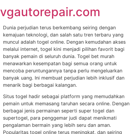
Skip
vgautorepair.com
to
content
Dunia perjudian terus berkembang seiring dengan
kemajuan teknologi, dan salah satu tren terbaru yang
muncul adalah togel online. Dengan kemudahan akses
melalui internet, togel kini menjadi pilihan favorit bagi
banyak pemain di seluruh dunia. Togel bet murah
menawarkan kesempatan bagi semua orang untuk
mencoba peruntungannya tanpa perlu mengeluarkan
banyak uang. Ini membuat perjudian lebih inklusif dan
menarik bagi berbagai kalangan.
Situs togel hadir sebagai platform yang memudahkan
pemain untuk memasang taruhan secara online. Dengan
berbagai jenis permainan seperti super togel dan
supertogel, para penggemar judi dapat menikmati
pengalaman bermain yang lebih seru dan aman.
Popularitas togel online terus meningkat, dan seiring