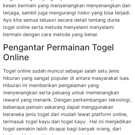
kesan bermain yang menyenangkan menyenangkan dan
terjaga, sambil juga mengurangi risiko yang bisa terjadi.
Ayo kita semua telusuri secara detail tentang dunia
togel online serta metode menyelami menyelami
bermain dengan cara metode yang benar.
Pengantar Permainan Togel
Online
Togel online sudah muncul sebagai salah satu jenis
hiburan yang sangat populer di antara masyarakat luas.
Hiburan ini memberikan pengalaman yang
menyenangkan serta peluang untuk memenangkan
reward yang menarik. Dengan perkembangan teknologi,
beberapa pemain sekarang dapat menggunakan
beraneka jenis togel dari mudah lewat platform online,
termasuk togel kayu dan togel kayu . Hal ini menjadikan
togel semakin lebih dicapai bagi banyak orang, dari