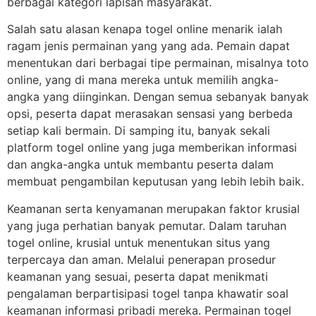
berbagai kategori lapisan masyarakat.
Salah satu alasan kenapa togel online menarik ialah
ragam jenis permainan yang yang ada. Pemain dapat
menentukan dari berbagai tipe permainan, misalnya toto
online, yang di mana mereka untuk memilih angka-
angka yang diinginkan. Dengan semua sebanyak banyak
opsi, peserta dapat merasakan sensasi yang berbeda
setiap kali bermain. Di samping itu, banyak sekali
platform togel online yang juga memberikan informasi
dan angka-angka untuk membantu peserta dalam
membuat pengambilan keputusan yang lebih lebih baik.
Keamanan serta kenyamanan merupakan faktor krusial
yang juga perhatian banyak pemutar. Dalam taruhan
togel online, krusial untuk menentukan situs yang
terpercaya dan aman. Melalui penerapan prosedur
keamanan yang sesuai, peserta dapat menikmati
pengalaman berpartisipasi togel tanpa khawatir soal
keamanan informasi pribadi mereka. Permainan togel