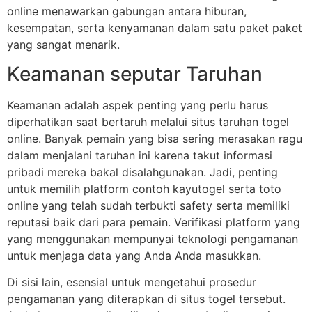
online menawarkan gabungan antara hiburan,
kesempatan, serta kenyamanan dalam satu paket paket
yang sangat menarik.
Keamanan seputar Taruhan
Keamanan adalah aspek penting yang perlu harus
diperhatikan saat bertaruh melalui situs taruhan togel
online. Banyak pemain yang bisa sering merasakan ragu
dalam menjalani taruhan ini karena takut informasi
pribadi mereka bakal disalahgunakan. Jadi, penting
untuk memilih platform contoh kayutogel serta toto
online yang telah sudah terbukti safety serta memiliki
reputasi baik dari para pemain. Verifikasi platform yang
yang menggunakan mempunyai teknologi pengamanan
untuk menjaga data yang Anda Anda masukkan.
Di sisi lain, esensial untuk mengetahui prosedur
pengamanan yang diterapkan di situs togel tersebut.