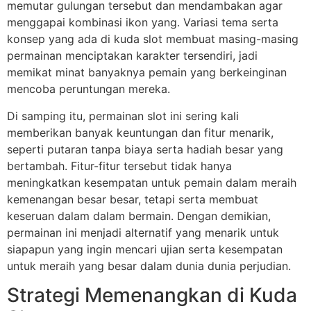
memutar gulungan tersebut dan mendambakan agar
menggapai kombinasi ikon yang. Variasi tema serta
konsep yang ada di kuda slot membuat masing-masing
permainan menciptakan karakter tersendiri, jadi
memikat minat banyaknya pemain yang berkeinginan
mencoba peruntungan mereka.
Di samping itu, permainan slot ini sering kali
memberikan banyak keuntungan dan fitur menarik,
seperti putaran tanpa biaya serta hadiah besar yang
bertambah. Fitur-fitur tersebut tidak hanya
meningkatkan kesempatan untuk pemain dalam meraih
kemenangan besar besar, tetapi serta membuat
keseruan dalam dalam bermain. Dengan demikian,
permainan ini menjadi alternatif yang menarik untuk
siapapun yang ingin mencari ujian serta kesempatan
untuk meraih yang besar dalam dunia dunia perjudian.
Strategi Memenangkan di Kuda