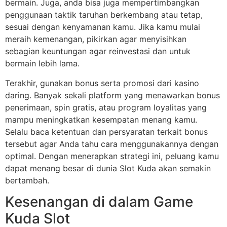
bermain. Juga, anda bisa juga mempertimbangkan
penggunaan taktik taruhan berkembang atau tetap,
sesuai dengan kenyamanan kamu. Jika kamu mulai
meraih kemenangan, pikirkan agar menyisihkan
sebagian keuntungan agar reinvestasi dan untuk
bermain lebih lama.
Terakhir, gunakan bonus serta promosi dari kasino
daring. Banyak sekali platform yang menawarkan bonus
penerimaan, spin gratis, atau program loyalitas yang
mampu meningkatkan kesempatan menang kamu.
Selalu baca ketentuan dan persyaratan terkait bonus
tersebut agar Anda tahu cara menggunakannya dengan
optimal. Dengan menerapkan strategi ini, peluang kamu
dapat menang besar di dunia Slot Kuda akan semakin
bertambah.
Kesenangan di dalam Game
Kuda Slot