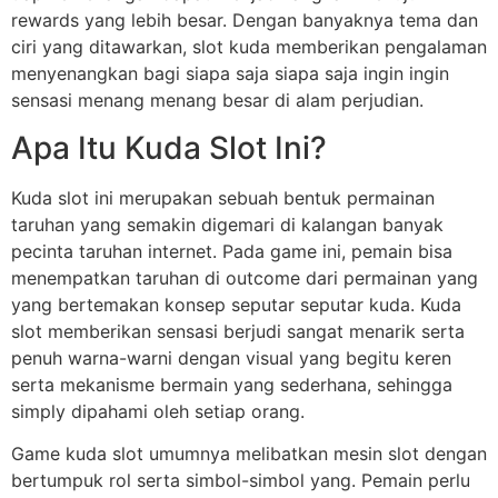
rewards yang lebih besar. Dengan banyaknya tema dan
ciri yang ditawarkan, slot kuda memberikan pengalaman
menyenangkan bagi siapa saja siapa saja ingin ingin
sensasi menang menang besar di alam perjudian.
Apa Itu Kuda Slot Ini?
Kuda slot ini merupakan sebuah bentuk permainan
taruhan yang semakin digemari di kalangan banyak
pecinta taruhan internet. Pada game ini, pemain bisa
menempatkan taruhan di outcome dari permainan yang
yang bertemakan konsep seputar seputar kuda. Kuda
slot memberikan sensasi berjudi sangat menarik serta
penuh warna-warni dengan visual yang begitu keren
serta mekanisme bermain yang sederhana, sehingga
simply dipahami oleh setiap orang.
Game kuda slot umumnya melibatkan mesin slot dengan
bertumpuk rol serta simbol-simbol yang. Pemain perlu