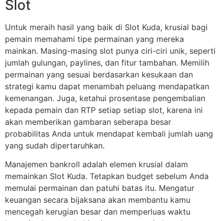
Slot
Untuk meraih hasil yang baik di Slot Kuda, krusial bagi
pemain memahami tipe permainan yang mereka
mainkan. Masing-masing slot punya ciri-ciri unik, seperti
jumlah gulungan, paylines, dan fitur tambahan. Memilih
permainan yang sesuai berdasarkan kesukaan dan
strategi kamu dapat menambah peluang mendapatkan
kemenangan. Juga, ketahui prosentase pengembalian
kepada pemain dan RTP setiap setiap slot, karena ini
akan memberikan gambaran seberapa besar
probabilitas Anda untuk mendapat kembali jumlah uang
yang sudah dipertaruhkan.
Manajemen bankroll adalah elemen krusial dalam
memainkan Slot Kuda. Tetapkan budget sebelum Anda
memulai permainan dan patuhi batas itu. Mengatur
keuangan secara bijaksana akan membantu kamu
mencegah kerugian besar dan memperluas waktu