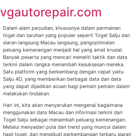
Skip
vgautorepair.com
to
content
Dalam alam perjudian, khususnya dalam permainan
togel dan taruhan yang populer seperti Togel Salju dan
siaran langsung Macau langsung, pengoptimalan
peluang kemenangan menjadi hal yang amat krusial.
Banyak peserta yang mencari meneliti taktik dan data
terkini dalam rangka menambah kesuksesan mereka.
Satu platform yang berkembang dengan cepat yaitu
Salju 4D, yang memberikan berbagai data dan data
yang dapat dijadikan acuan bagi pemain pemain dalam
melakukan tindakan.
Hari ini, kita akan menyerukan mengenai bagaimana
menggunakan data Macau dan informasi terkini dari
Togel Salju sebagai menambah peluang kemenangan.
Melalui menyadari pola dan trend yang muncul dalam
hasil togel, dan mengikuti perkembangan terbaru siaran