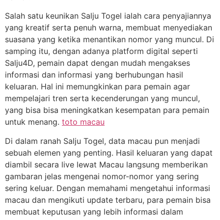
Salah satu keunikan Salju Togel ialah cara penyajiannya
yang kreatif serta penuh warna, membuat menyediakan
suasana yang ketika menantikan nomor yang muncul. Di
samping itu, dengan adanya platform digital seperti
Salju4D, pemain dapat dengan mudah mengakses
informasi dan informasi yang berhubungan hasil
keluaran. Hal ini memungkinkan para pemain agar
mempelajari tren serta kecenderungan yang muncul,
yang bisa bisa meningkatkan kesempatan para pemain
untuk menang.
toto macau
Di dalam ranah Salju Togel, data macau pun menjadi
sebuah elemen yang penting. Hasil keluaran yang dapat
diambil secara live lewat Macau langsung memberikan
gambaran jelas mengenai nomor-nomor yang sering
sering keluar. Dengan memahami mengetahui informasi
macau dan mengikuti update terbaru, para pemain bisa
membuat keputusan yang lebih informasi dalam