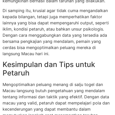
kemungkinan berhasil dalam taruhan yang dilakukan.
Di samping itu, krusial agar tidak cuma mengandalkan
kepada bilangan, tetapi juga memperhatikan faktor
lainnya yang bisa dapat mempengaruhi output, seperti
iklim, kondisi petaruh, atau bahkan unsur psikologis.
Dengan cara menggabungkan data yang tersedia ada
bersama pengkajian yang mendalam, pemain yang
cerdas bisa mengoptimalkan peluang mereka di
langsung Macau hari ini.
Kesimpulan dan Tips untuk
Petaruh
Mengoptimalkan peluang menang di salju togel dan
Macau langsung butuh pengetahuan yang mendalam
tentang informasi dan taktik yang efektif. Dengan data
macau yang valid, petaruh dapat mempelajari pola dan
kecenderungan yang dapat membantu dalam