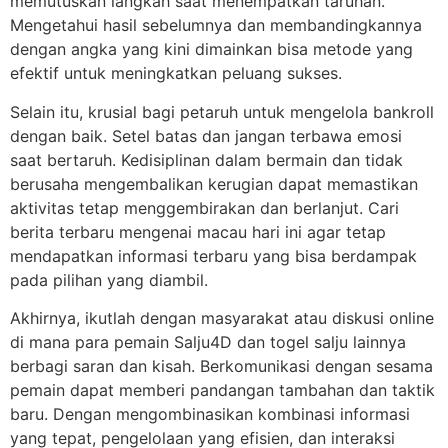
memutuskan langkah saat menempatkan taruhan.
Mengetahui hasil sebelumnya dan membandingkannya
dengan angka yang kini dimainkan bisa metode yang
efektif untuk meningkatkan peluang sukses.
Selain itu, krusial bagi petaruh untuk mengelola bankroll
dengan baik. Setel batas dan jangan terbawa emosi
saat bertaruh. Kedisiplinan dalam bermain dan tidak
berusaha mengembalikan kerugian dapat memastikan
aktivitas tetap menggembirakan dan berlanjut. Cari
berita terbaru mengenai macau hari ini agar tetap
mendapatkan informasi terbaru yang bisa berdampak
pada pilihan yang diambil.
Akhirnya, ikutlah dengan masyarakat atau diskusi online
di mana para pemain Salju4D dan togel salju lainnya
berbagi saran dan kisah. Berkomunikasi dengan sesama
pemain dapat memberi pandangan tambahan dan taktik
baru. Dengan mengombinasikan kombinasi informasi
yang tepat, pengelolaan yang efisien, dan interaksi