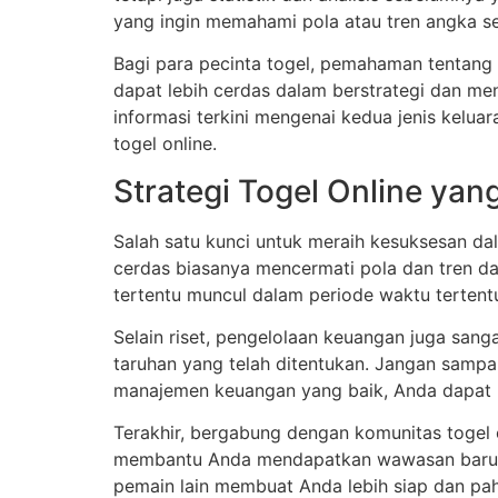
yang ingin memahami pola atau tren angka 
Bagi para pecinta togel, pemahaman tentang 
dapat lebih cerdas dalam berstrategi dan m
informasi terkini mengenai kedua jenis kel
togel online.
Strategi Togel Online yan
Salah satu kunci untuk meraih kesuksesan da
cerdas biasanya mencermati pola dan tren d
tertentu muncul dalam periode waktu tertentu
Selain riset, pengelolaan keuangan juga san
taruhan yang telah ditentukan. Jangan sampa
manajemen keuangan yang baik, Anda dapat 
Terakhir, bergabung dengan komunitas togel
membantu Anda mendapatkan wawasan baru da
pemain lain membuat Anda lebih siap dan pa