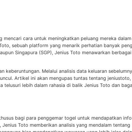
ang mencari cara untuk meningkatkan peluang mereka dala
s Toto, sebuah platform yang menarik perhatian banyak pe
 maupun Singapura (SGP), Jenius Toto menawarkan berbag
an keberuntungan. Melalui analisis data keluaran sebelu
cul. Artikel ini akan mengupas tuntas tentang jeniustoto, 
ta telusuri lebih dalam rahasia di balik Jenius Toto dan ba
 khusus bagi para penggemar togel untuk mendapatkan info
 Jenius Toto memberikan analisis yang mendalam tentang p