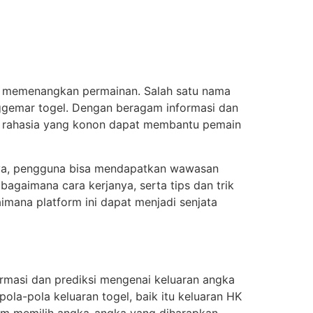
m memenangkan permainan. Salah satu nama
nggemar togel. Dengan beragam informasi dan
ai rahasia yang konon dapat membantu pemain
mnya, pengguna bisa mendapatkan wawasan
bagaimana cara kerjanya, serta tips dan trik
gaimana platform ini dapat menjadi senjata
rmasi dan prediksi mengenai keluaran angka
ola-pola keluaran togel, baik itu keluaran HK