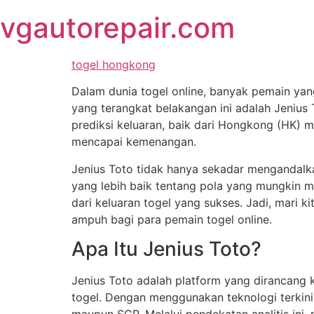
Skip
vgautorepair.com
to
content
togel hongkong
Dalam dunia togel online, banyak pemain y
yang terangkat belakangan ini adalah Jeniu
prediksi keluaran, baik dari Hongkong (HK)
mencapai kemenangan.
Jenius Toto tidak hanya sekadar mengandalk
yang lebih baik tentang pola yang mungkin mun
dari keluaran togel yang sukses. Jadi, mari ki
ampuh bagi para pemain togel online.
Apa Itu Jenius Toto?
Jenius Toto adalah platform yang dirancang
togel. Dengan menggunakan teknologi terkini,