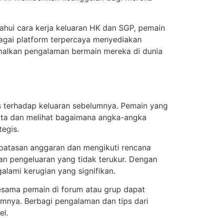
ahui cara kerja keluaran HK dan SGP, pemain
agai platform terpercaya menyediakan
imalkan pengalaman bermain mereka di dunia
is terhadap keluaran sebelumnya. Pemain yang
ata dan melihat bagaimana angka-angka
egis.
 batasan anggaran dan mengikuti rencana
an pengeluaran yang tidak terukur. Dengan
ami kerugian yang signifikan.
esama pemain di forum atau grup dapat
nya. Berbagi pengalaman dan tips dari
el.