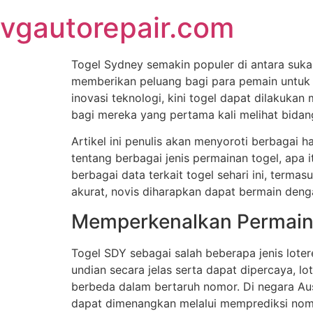
Skip
vgautorepair.com
to
content
Togel Sydney semakin populer di antara sukai
memberikan peluang bagi para pemain untuk
inovasi teknologi, kini togel dapat dilakukan
bagi mereka yang pertama kali melihat bidang
Artikel ini penulis akan menyoroti berbagai 
tentang berbagai jenis permainan togel, apa
berbagai data terkait togel sehari ini, term
akurat, novis diharapkan dapat bermain deng
Memperkenalkan Permain
Togel SDY sebagai salah beberapa jenis lote
undian secara jelas serta dapat dipercaya, 
berbeda dalam bertaruh nomor. Di negara Aust
dapat dimenangkan melalui memprediksi nomo