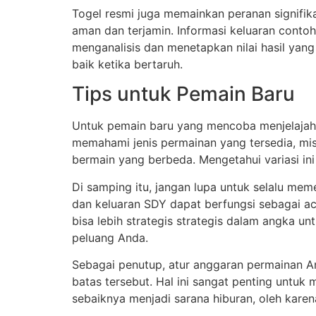
Togel resmi juga memainkan peranan signifika
aman dan terjamin. Informasi keluaran conto
menganalisis dan menetapkan nilai hasil yang
baik ketika bertaruh.
Tips untuk Pemain Baru
Untuk pemain baru yang mencoba menjelajahi 
memahami jenis permainan yang tersedia, misa
bermain yang berbeda. Mengetahui variasi i
Di samping itu, jangan lupa untuk selalu meme
dan keluaran SDY dapat berfungsi sebagai ac
bisa lebih strategis strategis dalam angka u
peluang Anda.
Sebagai penutup, atur anggaran permainan A
batas tersebut. Hal ini sangat penting unt
sebaiknya menjadi sarana hiburan, oleh karen