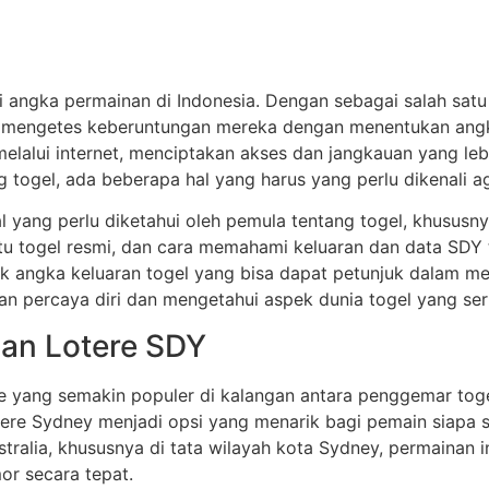
 angka permainan di Indonesia. Dengan sebagai salah satu 
 mengetes keberuntungan mereka dengan menentukan angka
 melalui internet, menciptakan akses dan jangkauan yang leb
 togel, ada beberapa hal yang harus yang perlu dikenali ag
hal yang perlu diketahui oleh pemula tentang togel, khususn
 itu togel resmi, dan cara memahami keluaran dan data SDY
asuk angka keluaran togel yang bisa dapat petunjuk dalam 
an percaya diri dan mengetahui aspek dunia togel yang ser
an Lotere SDY
re yang semakin populer di kalangan antara penggemar tog
lotere Sydney menjadi opsi yang menarik bagi pemain siapa
ralia, khususnya di tata wilayah kota Sydney, permainan i
r secara tepat.