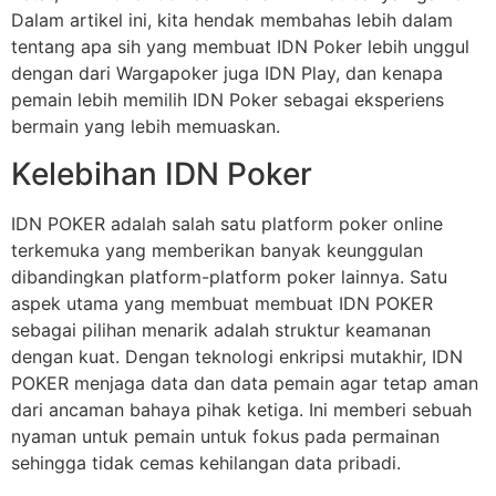
Dalam artikel ini, kita hendak membahas lebih dalam
tentang apa sih yang membuat IDN Poker lebih unggul
dengan dari Wargapoker juga IDN Play, dan kenapa
pemain lebih memilih IDN Poker sebagai eksperiens
bermain yang lebih memuaskan.
Kelebihan IDN Poker
IDN POKER adalah salah satu platform poker online
terkemuka yang memberikan banyak keunggulan
dibandingkan platform-platform poker lainnya. Satu
aspek utama yang membuat membuat IDN POKER
sebagai pilihan menarik adalah struktur keamanan
dengan kuat. Dengan teknologi enkripsi mutakhir, IDN
POKER menjaga data dan data pemain agar tetap aman
dari ancaman bahaya pihak ketiga. Ini memberi sebuah
nyaman untuk pemain untuk fokus pada permainan
sehingga tidak cemas kehilangan data pribadi.