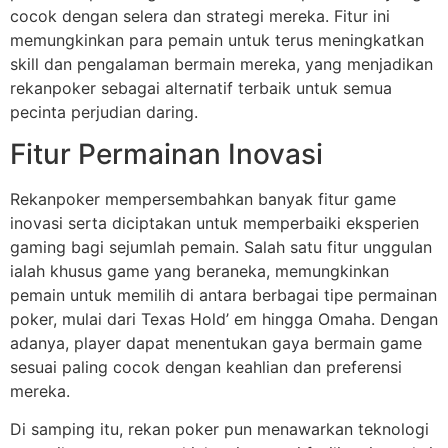
cocok dengan selera dan strategi mereka. Fitur ini
memungkinkan para pemain untuk terus meningkatkan
skill dan pengalaman bermain mereka, yang menjadikan
rekanpoker sebagai alternatif terbaik untuk semua
pecinta perjudian daring.
Fitur Permainan Inovasi
Rekanpoker mempersembahkan banyak fitur game
inovasi serta diciptakan untuk memperbaiki eksperien
gaming bagi sejumlah pemain. Salah satu fitur unggulan
ialah khusus game yang beraneka, memungkinkan
pemain untuk memilih di antara berbagai tipe permainan
poker, mulai dari Texas Hold’ em hingga Omaha. Dengan
adanya, player dapat menentukan gaya bermain game
sesuai paling cocok dengan keahlian dan preferensi
mereka.
Di samping itu, rekan poker pun menawarkan teknologi