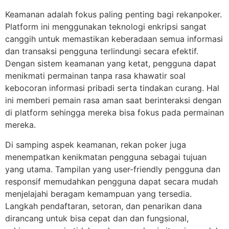
Keamanan adalah fokus paling penting bagi rekanpoker.
Platform ini menggunakan teknologi enkripsi sangat
canggih untuk memastikan keberadaan semua informasi
dan transaksi pengguna terlindungi secara efektif.
Dengan sistem keamanan yang ketat, pengguna dapat
menikmati permainan tanpa rasa khawatir soal
kebocoran informasi pribadi serta tindakan curang. Hal
ini memberi pemain rasa aman saat berinteraksi dengan
di platform sehingga mereka bisa fokus pada permainan
mereka.
Di samping aspek keamanan, rekan poker juga
menempatkan kenikmatan pengguna sebagai tujuan
yang utama. Tampilan yang user-friendly pengguna dan
responsif memudahkan pengguna dapat secara mudah
menjelajahi beragam kemampuan yang tersedia.
Langkah pendaftaran, setoran, dan penarikan dana
dirancang untuk bisa cepat dan dan fungsional,