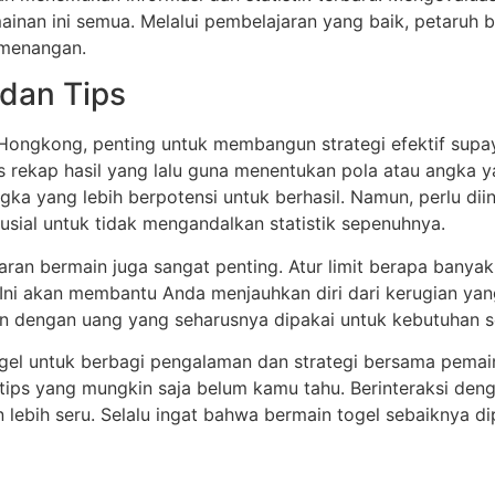
inan ini semua. Melalui pembelajaran yang baik, petaruh 
emenangan.
 dan Tips
l Hongkong, penting untuk membangun strategi efektif su
 rekap hasil yang lalu guna menentukan pola atau angka
gka yang lebih berpotensi untuk berhasil. Namun, perlu di
usial untuk tidak mengandalkan statistik sepenuhnya.
aran bermain juga sangat penting. Atur limit berapa banya
t. Ini akan membantu Anda menjauhkan diri dari kerugian y
 dengan uang yang seharusnya dipakai untuk kebutuhan se
el untuk berbagi pengalaman dan strategi bersama pemain 
tips yang mungkin saja belum kamu tahu. Berinteraksi d
ebih seru. Selalu ingat bahwa bermain togel sebaiknya di