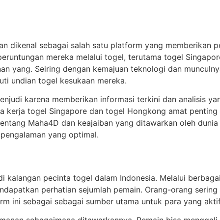
ian dikenal sebagai salah satu platform yang memberikan 
peruntungan mereka melalui togel, terutama togel Singapo
an yang. Seiring dengan kemajuan teknologi dan munculny
uti undian togel kesukaan mereka.
njudi karena memberikan informasi terkini dan analisis ya
a kerja togel Singapore dan togel Hongkong amat penting
 tentang Maha4D dan keajaiban yang ditawarkan oleh dunia 
 pengalaman yang optimal.
di kalangan pecinta togel dalam Indonesia. Melalui berbag
apatkan perhatian sejumlah pemain. Orang-orang sering men
orm ini sebagai sebagai sumber utama untuk para yang aktif 