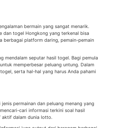
pengalaman bermain yang sangat menarik.
re dan togel Hongkong yang terkenal bisa
a berbagai platform daring, pemain-pemain
ng mendalam seputar hasil togel. Bagi pemula
 untuk memperbesar peluang untung. Dalam
togel, serta hal-hal yang harus Anda pahami
ai jenis permainan dan peluang menang yang
cari-cari informasi terkini soal hasil
aktif dalam dunia lotto.