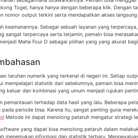
anan sebagaimana ditawarkannya. Pemain bisa menggali i
ngkong Togel, hanya hanya dengan beberapa klik. Dengan 
omor output terkini serta mendapatkan akses langsung k
idah keamanannya. Sebagai sebuah layanan yang terpercaya
g sangat terpercaya serta terjamin, pemain bisa merasaka
 menjadi Maha Four D sebagai pilihan yang yang akurat bagi
embahasan
n taruhan numerik yang terkenal di negeri ini. Setiap outp
alui mempelajari statistik dari sebelumnya, pemain bisa m
ang keluar dan kombinasi yang umum menjadi rujukan pentin
an pemantauan terhadap data hasil yang lalu. Beberapa pe
g pada periode bisa. Karena itu, sangat penting guna mere
4d
Metode ini dapat menolong petaruh mengatur strategi leb
 software yang dapat bisa menolong petaruh dalam melakuk
h menemukan informasi dan statistik terbaru. Mengevaluas