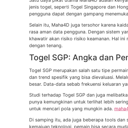
Satu daya pikat utama Maha4D adalah kenyam
jenis togel, seperti Togel Singapore dan Ho
pengguna dapat dengan gampang menemukan n
Selain itu, Maha4D juga tersohor karena ka
rasa aman data pengguna. Dengan sistem yan
khawatir akan risiko risiko keamanan. Hal ini
dengan tenang.
Togel SGP: Angka dan P
Togel SGP merupakan salah satu tipe permaina
dan trend spesifik yang bisa dievaluasi. Mel
besar. Data-data sebab frekuensi keluaran y
Studi terhadap Togel SGP dan juga melibatk
punya kemungkinan untuk terlihat lebih serin
untuk mencari pola yang mungkin ada.
maha
Di samping itu, ada juga beberapa tools dan
kemajuan teknologi, pemain bisa secara muda