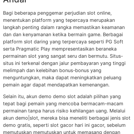
Bagi beberapa penggemar perjudian slot online,
menentukan platform yang tepercaya merupakan
langkah penting dalam rangka memastikan keamanan
dan dan kenyamanan ketika bermain game. Berbagai
platform slot daring yang terpercaya seperti PG Soft
serta Pragmatic Play mempresentasikan beraneka
permainan slot yang sangat seru dan bermutu. Situs-
situs ini terkenal dengan jalur pembayaran yang tinggi
melimpah dan kelebihan bonus-bonus yang
menguntungkan, maka dapat meningkatkan peluang
pemain agar dapat mendapatkan kemenangan.
Selain itu, akun demo demo slot adalah pilihan yang
tepat bagi pemain yang mencoba bermacam-macam
permainan tanpa harus risiko kehilangan uang. Melalui
akun demo|slot, mereka bisa meneliti berbagai jenis slot
demo gratis, seperti slot gacor hari ini gacor, sebelum
memutuskan memutuskan untuk memasang dengan