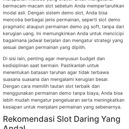
bermacam-macam slot sebelum Anda mempertaruhkan
modal asli. Dengan sistem demo slot, Anda bisa
mencoba berbagai jenis permainan, seperti slot demo
pragmatic ataupun permainan demo pg soft, tanpa dari
kerugian uang. Ini memungkinkan Anda untuk mencicipi
bagaimana jadwal berjalan dan mengatur strategi yang
sesuai dengan permainan yang dipilih.
Di sisi lain, penting agar menyusun budget dan
kedisiplinan saat bermain. Pastikanlah untuk
menentukan batasan taruhan agar tidak terbawa
suasana suasana dan mengalami kerugian besar.
Dengan cara memilih tautan slot terbaik dan
menggunakan permainan demo tanpa biaya, Anda bisa
lebih mudah mengatur pengeluaran serta meningkatkan
kesiapan untuk menjalani permainan yang sebenarnya.
Rekomendasi Slot Daring Yang
Andal