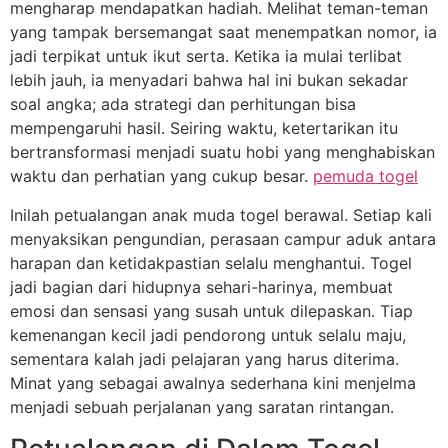
mengharap mendapatkan hadiah. Melihat teman-teman
yang tampak bersemangat saat menempatkan nomor, ia
jadi terpikat untuk ikut serta. Ketika ia mulai terlibat
lebih jauh, ia menyadari bahwa hal ini bukan sekadar
soal angka; ada strategi dan perhitungan bisa
mempengaruhi hasil. Seiring waktu, ketertarikan itu
bertransformasi menjadi suatu hobi yang menghabiskan
waktu dan perhatian yang cukup besar.
pemuda togel
Inilah petualangan anak muda togel berawal. Setiap kali
menyaksikan pengundian, perasaan campur aduk antara
harapan dan ketidakpastian selalu menghantui. Togel
jadi bagian dari hidupnya sehari-harinya, membuat
emosi dan sensasi yang susah untuk dilepaskan. Tiap
kemenangan kecil jadi pendorong untuk selalu maju,
sementara kalah jadi pelajaran yang harus diterima.
Minat yang sebagai awalnya sederhana kini menjelma
menjadi sebuah perjalanan yang saratan rintangan.