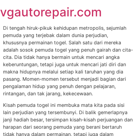
Skip
vgautorepair.com
to
content
Di tengah hiruk-pikuk kehidupan metropolis, sejumlah
pemuda yang terjebak dalam dunia perjudian,
khususnya permainan togel. Salah satu dari mereka
adalah sosok pemuda togel yang penuh gairah dan cita-
cita. Dia tidak hanya bermain untuk mencari angka
keberuntungan, tetapi juga untuk mencari jati diri dan
makna hidupnya melalui setiap kali taruhan yang dia
pasang. Momen-momen tersebut menjadi bagian dari
pengalaman hidup yang penuh dengan pelajaran,
rintangan, dan tak jarang, kekecewaan.
Kisah pemuda togel ini membuka mata kita pada sisi
lain perjudian yang tersembunyi. Di balik gemerlapnya
janji hadiah besar, tersimpan kisah-kisah perjuangan dan
harapan dari seorang pemuda yang berani bertaruh
tidak hanya dalam permainan, tetapi juga dalam