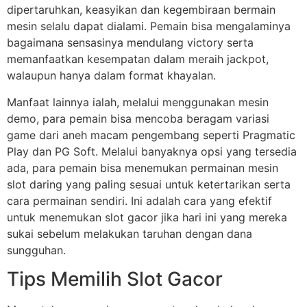
dipertaruhkan, keasyikan dan kegembiraan bermain
mesin selalu dapat dialami. Pemain bisa mengalaminya
bagaimana sensasinya mendulang victory serta
memanfaatkan kesempatan dalam meraih jackpot,
walaupun hanya dalam format khayalan.
Manfaat lainnya ialah, melalui menggunakan mesin
demo, para pemain bisa mencoba beragam variasi
game dari aneh macam pengembang seperti Pragmatic
Play dan PG Soft. Melalui banyaknya opsi yang tersedia
ada, para pemain bisa menemukan permainan mesin
slot daring yang paling sesuai untuk ketertarikan serta
cara permainan sendiri. Ini adalah cara yang efektif
untuk menemukan slot gacor jika hari ini yang mereka
sukai sebelum melakukan taruhan dengan dana
sungguhan.
Tips Memilih Slot Gacor