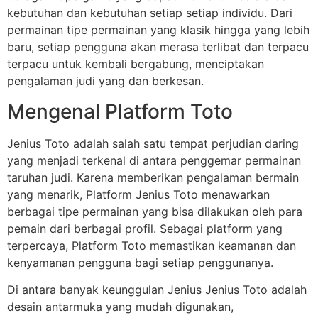
kebutuhan dan kebutuhan setiap setiap individu. Dari
permainan tipe permainan yang klasik hingga yang lebih
baru, setiap pengguna akan merasa terlibat dan terpacu
terpacu untuk kembali bergabung, menciptakan
pengalaman judi yang dan berkesan.
Mengenal Platform Toto
Jenius Toto adalah salah satu tempat perjudian daring
yang menjadi terkenal di antara penggemar permainan
taruhan judi. Karena memberikan pengalaman bermain
yang menarik, Platform Jenius Toto menawarkan
berbagai tipe permainan yang bisa dilakukan oleh para
pemain dari berbagai profil. Sebagai platform yang
terpercaya, Platform Toto memastikan keamanan dan
kenyamanan pengguna bagi setiap penggunanya.
Di antara banyak keunggulan Jenius Jenius Toto adalah
desain antarmuka yang mudah digunakan,