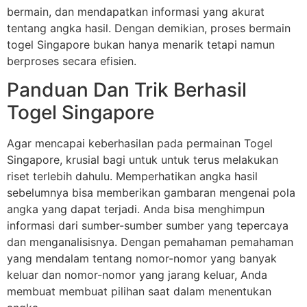
bermain, dan mendapatkan informasi yang akurat
tentang angka hasil. Dengan demikian, proses bermain
togel Singapore bukan hanya menarik tetapi namun
berproses secara efisien.
Panduan Dan Trik Berhasil
Togel Singapore
Agar mencapai keberhasilan pada permainan Togel
Singapore, krusial bagi untuk untuk terus melakukan
riset terlebih dahulu. Memperhatikan angka hasil
sebelumnya bisa memberikan gambaran mengenai pola
angka yang dapat terjadi. Anda bisa menghimpun
informasi dari sumber-sumber sumber yang tepercaya
dan menganalisisnya. Dengan pemahaman pemahaman
yang mendalam tentang nomor-nomor yang banyak
keluar dan nomor-nomor yang jarang keluar, Anda
membuat membuat pilihan saat dalam menentukan