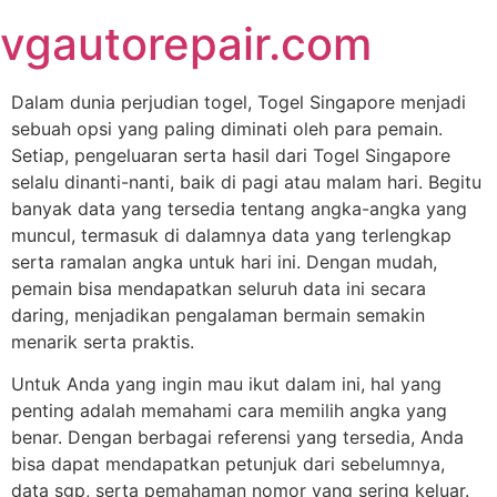
Skip
vgautorepair.com
to
content
Dalam dunia perjudian togel, Togel Singapore menjadi
sebuah opsi yang paling diminati oleh para pemain.
Setiap, pengeluaran serta hasil dari Togel Singapore
selalu dinanti-nanti, baik di pagi atau malam hari. Begitu
banyak data yang tersedia tentang angka-angka yang
muncul, termasuk di dalamnya data yang terlengkap
serta ramalan angka untuk hari ini. Dengan mudah,
pemain bisa mendapatkan seluruh data ini secara
daring, menjadikan pengalaman bermain semakin
menarik serta praktis.
Untuk Anda yang ingin mau ikut dalam ini, hal yang
penting adalah memahami cara memilih angka yang
benar. Dengan berbagai referensi yang tersedia, Anda
bisa dapat mendapatkan petunjuk dari sebelumnya,
data sgp, serta pemahaman nomor yang sering keluar.