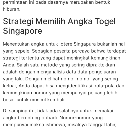
permintaan ini pada dasarnya merupakan bentuk
hiburan.
Strategi Memilih Angka Togel
Singapore
Menentukan angka untuk lotere Singapura bukanlah hal
yang sepele. Sebagian peserta percaya bahwa terdapat
strategi tertentu yang dapat meningkat kemungkinan
Anda. Salah satu metode yang sering dipraktekkan
adalah dengan menganalisis data data pengeluaran
yang lalu. Dengan melihat nomor-nomor yang sering
keluar, Anda dapat bisa mengidentifikasi pola-pola dan
kemungkinan nomor yang mempunyai peluang lebih
besar untuk muncul kembali.
Di samping itu, tidak ada salahnya untuk memakai
angka beruntung pribadi. Nomor-nomor yang
mempunyai makna istimewa, misalnya tanggal lahir,