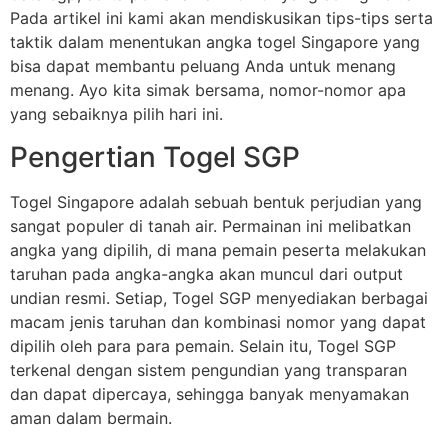
Pada artikel ini kami akan mendiskusikan tips-tips serta
taktik dalam menentukan angka togel Singapore yang
bisa dapat membantu peluang Anda untuk menang
menang. Ayo kita simak bersama, nomor-nomor apa
yang sebaiknya pilih hari ini.
Pengertian Togel SGP
Togel Singapore adalah sebuah bentuk perjudian yang
sangat populer di tanah air. Permainan ini melibatkan
angka yang dipilih, di mana pemain peserta melakukan
taruhan pada angka-angka akan muncul dari output
undian resmi. Setiap, Togel SGP menyediakan berbagai
macam jenis taruhan dan kombinasi nomor yang dapat
dipilih oleh para para pemain. Selain itu, Togel SGP
terkenal dengan sistem pengundian yang transparan
dan dapat dipercaya, sehingga banyak menyamakan
aman dalam bermain.