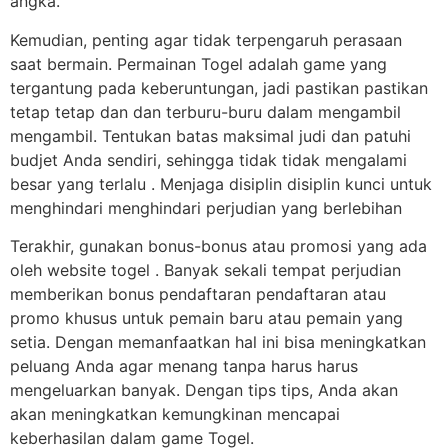
angka.
Kemudian, penting agar tidak terpengaruh perasaan
saat bermain. Permainan Togel adalah game yang
tergantung pada keberuntungan, jadi pastikan pastikan
tetap tetap dan dan terburu-buru dalam mengambil
mengambil. Tentukan batas maksimal judi dan patuhi
budjet Anda sendiri, sehingga tidak tidak mengalami
besar yang terlalu . Menjaga disiplin disiplin kunci untuk
menghindari menghindari perjudian yang berlebihan
Terakhir, gunakan bonus-bonus atau promosi yang ada
oleh website togel . Banyak sekali tempat perjudian
memberikan bonus pendaftaran pendaftaran atau
promo khusus untuk pemain baru atau pemain yang
setia. Dengan memanfaatkan hal ini bisa meningkatkan
peluang Anda agar menang tanpa harus harus
mengeluarkan banyak. Dengan tips tips, Anda akan
akan meningkatkan kemungkinan mencapai
keberhasilan dalam game Togel.