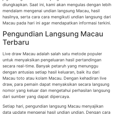
diungkapkan. Saat ini, kami akan mengulas dengan lebih
mendalam mengenai undian langsung Macau, hasil
hasilnya, serta cara cara mengikuti undian langsung dari
Macau pada hari ini agar mendapatkan informasi terkini.
Pengundian Langsung Macau
Terbaru
Live draw Macau adalah salah satu metode populer
untuk menyaksikan pengeluaran hasil pertandingan
secara real-time. Banyak petaruh yang menunggu
dengan antusias setiap hasil keluaran, baik itu dari
Macau toto atau kolam Macau. Dengan kehadiran live
draw, para pemain dapat menyaksikan secara langsung
nomor yang keluar dan mengetahui perhasilan langsung
dari sumber yang dapat dipercaya.
Setiap hari, pengundian langsung Macau menyajikan
data update mengenai hasil undian undian. Dengan cara