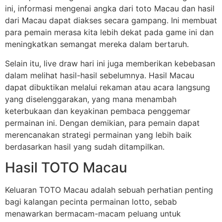
ini, informasi mengenai angka dari toto Macau dan hasil
dari Macau dapat diakses secara gampang. Ini membuat
para pemain merasa kita lebih dekat pada game ini dan
meningkatkan semangat mereka dalam bertaruh.
Selain itu, live draw hari ini juga memberikan kebebasan
dalam melihat hasil-hasil sebelumnya. Hasil Macau
dapat dibuktikan melalui rekaman atau acara langsung
yang diselenggarakan, yang mana menambah
keterbukaan dan keyakinan pembaca penggemar
permainan ini. Dengan demikian, para pemain dapat
merencanakan strategi permainan yang lebih baik
berdasarkan hasil yang sudah ditampilkan.
Hasil TOTO Macau
Keluaran TOTO Macau adalah sebuah perhatian penting
bagi kalangan pecinta permainan lotto, sebab
menawarkan bermacam-macam peluang untuk