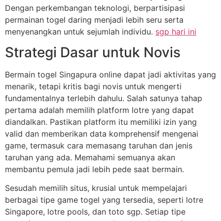
Dengan perkembangan teknologi, berpartisipasi
permainan togel daring menjadi lebih seru serta
menyenangkan untuk sejumlah individu.
sgp hari ini
Strategi Dasar untuk Novis
Bermain togel Singapura online dapat jadi aktivitas yang
menarik, tetapi kritis bagi novis untuk mengerti
fundamentalnya terlebih dahulu. Salah satunya tahap
pertama adalah memilih platform lotre yang dapat
diandalkan. Pastikan platform itu memiliki izin yang
valid dan memberikan data komprehensif mengenai
game, termasuk cara memasang taruhan dan jenis
taruhan yang ada. Memahami semuanya akan
membantu pemula jadi lebih pede saat bermain.
Sesudah memilih situs, krusial untuk mempelajari
berbagai tipe game togel yang tersedia, seperti lotre
Singapore, lotre pools, dan toto sgp. Setiap tipe