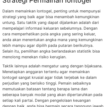
Strategi Permainan Iontogel
Dalam memainkan Iontogel, penting untuk mempunyai
strategi yang baik agar bisa menambah kemungkinan
untung. Satu taktik yang dapat dijalankan adalah dari
mempelajari informasi keluaran sebelumnya. Dengan
cara memperhatikan pola angka yang sering keluar,
anda akan menentukan angka mana yang kemungkinan
lebih mampu agar dipilih pada putaran berikutnya.
Selain itu, pemilihan angka berlandaskan statistik bisa
menolong menekan risiko kerugian.
Taktik lainnya adalah mengatur uang dengan bijaksana.
Menetapkan anggaran tertentu agar memainkan
Iontogel sangat krusial agar tidak terjebak ke dalam
perjudian yang berisiko tinggi. Pemain sebaiknya
memutuskan batasan tentang berapa lama dan
seberapa banyak modal yang akan dipertaruhkan pada
setiap kali partai. Dengan pengelolaan keuangan
dengan baik, anda bisa bermain secara tanggung jawab