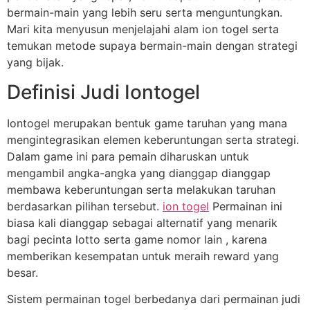
bermain-main yang lebih seru serta menguntungkan.
Mari kita menyusun menjelajahi alam ion togel serta
temukan metode supaya bermain-main dengan strategi
yang bijak.
Definisi Judi Iontogel
Iontogel merupakan bentuk game taruhan yang mana
mengintegrasikan elemen keberuntungan serta strategi.
Dalam game ini para pemain diharuskan untuk
mengambil angka-angka yang dianggap dianggap
membawa keberuntungan serta melakukan taruhan
berdasarkan pilihan tersebut.
ion togel
Permainan ini
biasa kali dianggap sebagai alternatif yang menarik
bagi pecinta lotto serta game nomor lain , karena
memberikan kesempatan untuk meraih reward yang
besar.
Sistem permainan togel berbedanya dari permainan judi