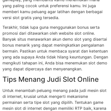
yang paling cocok untuk preferensi kamu. Ini juga
memberi kamu peluang agar latihan dengan berbagai
versi slot gratis yang tersedia.
Terakhir, tidak lupa guna menggunakan bonus serta
promosi dari ditawarkan oleh website slot online.
Banyak situs menawarkan akun demo slot yang disertai
bonus menarik yang dapat meningkatkan pengalaman
bermain. Pastikan untuk membaca syarat dan ketentuan
yang ada supaya Anda tidak hilang keuntungan. Dengan
mengikuti tahapan ini, Anda bisa menemukan slot demo
yang dapat dipercaya dan menyenangkan.
Tips Menang Judi Slot Online
Untuk menambah peluang menang pada judi mesin slot
di internet, krusial untuk mengerti mekanisme
permainan serta tipe slot yang dipilih. Tentukan game
mesin slot di internet dengan memiliki RTP baik, karena