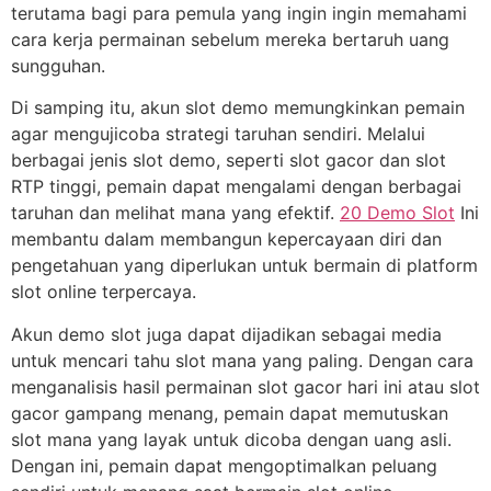
terutama bagi para pemula yang ingin ingin memahami
cara kerja permainan sebelum mereka bertaruh uang
sungguhan.
Di samping itu, akun slot demo memungkinkan pemain
agar mengujicoba strategi taruhan sendiri. Melalui
berbagai jenis slot demo, seperti slot gacor dan slot
RTP tinggi, pemain dapat mengalami dengan berbagai
taruhan dan melihat mana yang efektif.
20 Demo Slot
Ini
membantu dalam membangun kepercayaan diri dan
pengetahuan yang diperlukan untuk bermain di platform
slot online terpercaya.
Akun demo slot juga dapat dijadikan sebagai media
untuk mencari tahu slot mana yang paling. Dengan cara
menganalisis hasil permainan slot gacor hari ini atau slot
gacor gampang menang, pemain dapat memutuskan
slot mana yang layak untuk dicoba dengan uang asli.
Dengan ini, pemain dapat mengoptimalkan peluang