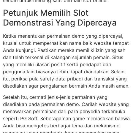
sendiri untuk menang saat bermain slot online.
Petunjuk Memilih Slot
Demonstrasi Yang Dipercaya
Ketika menentukan permainan demo yang dipercayai,
krusial untuk memperhatikan nama baik website tempat
Anda kunjungi. Pastikan mereka memiliki izin yang sah
dan telah terkenal di kalangan sejumlah pemain. Situs
yang memiliki ulasan positif serta pendapat dari
pengguna lain biasanya lebih dapat diandalkan. Selain
itu, periksa pula safety data pribadi dan transaksi yang
disediakan agar pengalaman bermain Anda masih aman.
Setelah itu, cermati jenis-jenis permainan yang
disediakan pada permainan demo. Carilah website yang
menawarkan permainan dari para penyedia terkemuka
seperti PG Soft. Keberagaman game memastikan bahwa
Anda bisa mengetes berbagai tema dan mekanisme
gameplay, yang membantu kamu menemukan mana