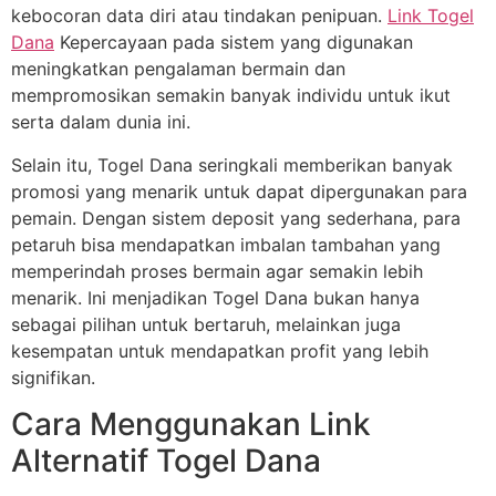
kebocoran data diri atau tindakan penipuan.
Link Togel
Dana
Kepercayaan pada sistem yang digunakan
meningkatkan pengalaman bermain dan
mempromosikan semakin banyak individu untuk ikut
serta dalam dunia ini.
Selain itu, Togel Dana seringkali memberikan banyak
promosi yang menarik untuk dapat dipergunakan para
pemain. Dengan sistem deposit yang sederhana, para
petaruh bisa mendapatkan imbalan tambahan yang
memperindah proses bermain agar semakin lebih
menarik. Ini menjadikan Togel Dana bukan hanya
sebagai pilihan untuk bertaruh, melainkan juga
kesempatan untuk mendapatkan profit yang lebih
signifikan.
Cara Menggunakan Link
Alternatif Togel Dana