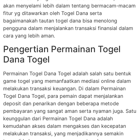
akan menyelami lebih dalam tentang bermacam-macam
fitur yg ditawarkan oleh Togel Dana serta
bagaimanakah tautan togel dana bisa menolong
pengguna dalam menjalankan transaksi finansial dalam
cara yang lebih aman.
Pengertian Permainan Togel
Dana Togel
Permainan Togel Dana Togel adalah salah satu bentuk
game togel yang memanfaatkan mediasi online dalam
melakukan transaksi keuangan. Di dalam Permainan
Togel Dana Togel, para pemain dapat menjalankan
deposit dan penarikan dengan beberapa metode
pembayaran yang sangat aman serta nyaman juga. Satu
keunggulan dari Permainan Togel Dana adalah
kemudahan akses dalam mengakses dan kecepatan
melakukan transaksi, yang menjadikannya semakin