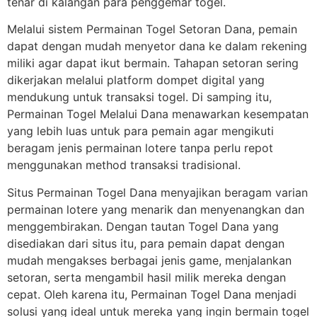
tenar di kalangan para penggemar togel.
Melalui sistem Permainan Togel Setoran Dana, pemain
dapat dengan mudah menyetor dana ke dalam rekening
miliki agar dapat ikut bermain. Tahapan setoran sering
dikerjakan melalui platform dompet digital yang
mendukung untuk transaksi togel. Di samping itu,
Permainan Togel Melalui Dana menawarkan kesempatan
yang lebih luas untuk para pemain agar mengikuti
beragam jenis permainan lotere tanpa perlu repot
menggunakan method transaksi tradisional.
Situs Permainan Togel Dana menyajikan beragam varian
permainan lotere yang menarik dan menyenangkan dan
menggembirakan. Dengan tautan Togel Dana yang
disediakan dari situs itu, para pemain dapat dengan
mudah mengakses berbagai jenis game, menjalankan
setoran, serta mengambil hasil milik mereka dengan
cepat. Oleh karena itu, Permainan Togel Dana menjadi
solusi yang ideal untuk mereka yang ingin bermain togel