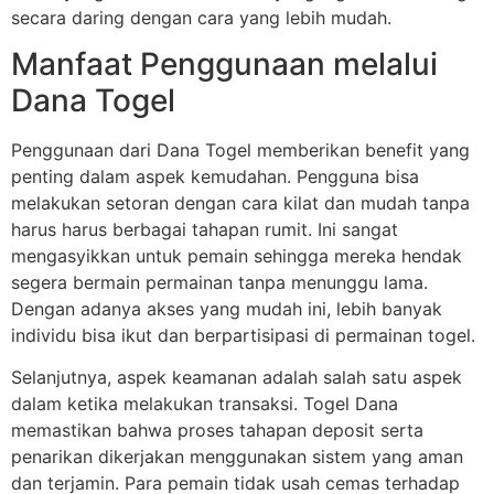
secara daring dengan cara yang lebih mudah.
Manfaat Penggunaan melalui
Dana Togel
Penggunaan dari Dana Togel memberikan benefit yang
penting dalam aspek kemudahan. Pengguna bisa
melakukan setoran dengan cara kilat dan mudah tanpa
harus harus berbagai tahapan rumit. Ini sangat
mengasyikkan untuk pemain sehingga mereka hendak
segera bermain permainan tanpa menunggu lama.
Dengan adanya akses yang mudah ini, lebih banyak
individu bisa ikut dan berpartisipasi di permainan togel.
Selanjutnya, aspek keamanan adalah salah satu aspek
dalam ketika melakukan transaksi. Togel Dana
memastikan bahwa proses tahapan deposit serta
penarikan dikerjakan menggunakan sistem yang aman
dan terjamin. Para pemain tidak usah cemas terhadap