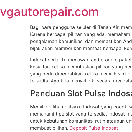
Skip
vgautorepair.com
to
content
Bagi para pengguna seluler di Tanah Air, memi
Karena berbagai pilihan yang ada, memahami
pengalaman komunikasi dan memastikan Anda t
bijak akan memberikan manfaat berbagai ke
Indosat serta Tri menawarkan beragam pake
kesulitan ketika memutuskan pilihan yang bena
yang perlu diperhatikan ketika memilih slot 
tersedia. Ayo kita menyelidiki secara menda
Panduan Slot Pulsa Indos
Memilih pilihan pulsaku Indosat yang cocok s
memahami tipe slot yang tersedia. Indosat 
untuk kebutuhan komunikasi rutin ataupun unt
membuat pilihan.
Deposit Pulsa Indosat