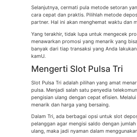
Selanjutnya, cermati pula metode setoran y
cara cepat dan praktis. Pilihlah metode depo
partner. Hal ini akan menghemat waktu dan m
Yang terakhir, tidak lupa untuk mengecek pr
menawarkan promosi yang menarik yang bisa k
banyak dari tiap transaksi yang Anda lakuk
kamU.
Mengerti Slot Pulsa Tri
Slot Pulsa Tri adalah pilihan yang amat men
pulsa. Menjadi salah satu penyedia telekomu
pengisian ulang dengan cepat efisien. Melal
menarik dan harga yang bersaing.
Dalam Tri, ada berbagai opsi untuk slot depo
pelanggan agar mengisi saldo dengan jumlah l
ulang, maka jadi nyaman dalam menggunakan