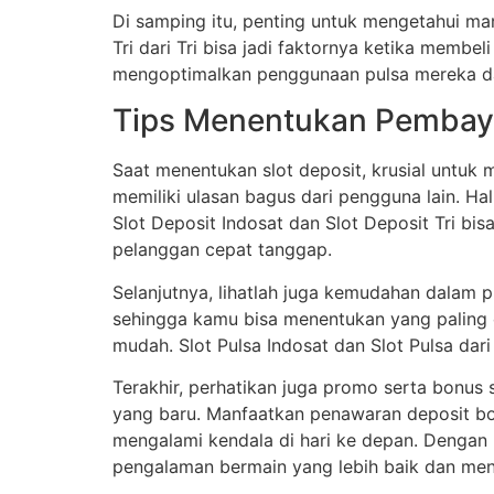
Di samping itu, penting untuk mengetahui man
Tri dari Tri bisa jadi faktornya ketika mem
mengoptimalkan penggunaan pulsa mereka dan
Tips Menentukan Pembaya
Saat menentukan slot deposit, krusial untuk m
memiliki ulasan bagus dari pengguna lain. H
Slot Deposit Indosat dan Slot Deposit Tri b
pelanggan cepat tanggap.
Selanjutnya, lihatlah juga kemudahan dalam 
sehingga kamu bisa menentukan yang paling 
mudah. Slot Pulsa Indosat dan Slot Pulsa dar
Terakhir, perhatikan juga promo serta bonus
yang baru. Manfaatkan penawaran deposit bon
mengalami kendala di hari ke depan. Dengan m
pengalaman bermain yang lebih baik dan me