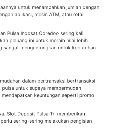
gunaannya untuk menambahkan jumlah dengan
gan aplikasi, mesin ATM, atau retail
an Pulsa Indosat Ooredoo sering kali
n peluang ini untuk meraih nilai lebih
ang sangat menguntungkan untuk kebutuhan
kemudahan dalam bertransaksi bertransaksi
lot pulsa untuk supaya mempermudah
apat mendapatkan keuntungan seperti promo
ya, Slot Deposit Pulsa Tri memberikan
 perlu sering-sering melakukan pengisian