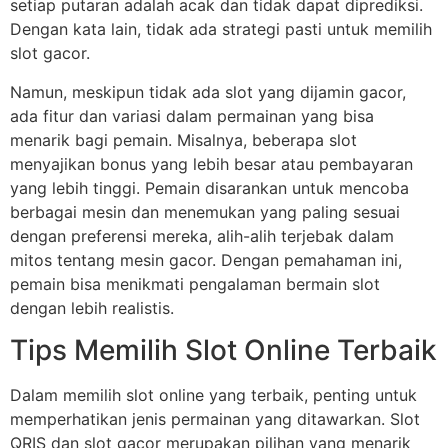
setiap putaran adalah acak dan tidak dapat diprediksi.
Dengan kata lain, tidak ada strategi pasti untuk memilih
slot gacor.
Namun, meskipun tidak ada slot yang dijamin gacor,
ada fitur dan variasi dalam permainan yang bisa
menarik bagi pemain. Misalnya, beberapa slot
menyajikan bonus yang lebih besar atau pembayaran
yang lebih tinggi. Pemain disarankan untuk mencoba
berbagai mesin dan menemukan yang paling sesuai
dengan preferensi mereka, alih-alih terjebak dalam
mitos tentang mesin gacor. Dengan pemahaman ini,
pemain bisa menikmati pengalaman bermain slot
dengan lebih realistis.
Tips Memilih Slot Online Terbaik
Dalam memilih slot online yang terbaik, penting untuk
memperhatikan jenis permainan yang ditawarkan. Slot
QRIS dan slot gacor merupakan pilihan yang menarik