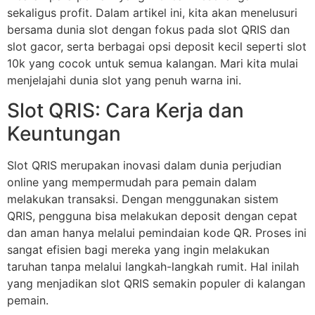
sekaligus profit. Dalam artikel ini, kita akan menelusuri
bersama dunia slot dengan fokus pada slot QRIS dan
slot gacor, serta berbagai opsi deposit kecil seperti slot
10k yang cocok untuk semua kalangan. Mari kita mulai
menjelajahi dunia slot yang penuh warna ini.
Slot QRIS: Cara Kerja dan
Keuntungan
Slot QRIS merupakan inovasi dalam dunia perjudian
online yang mempermudah para pemain dalam
melakukan transaksi. Dengan menggunakan sistem
QRIS, pengguna bisa melakukan deposit dengan cepat
dan aman hanya melalui pemindaian kode QR. Proses ini
sangat efisien bagi mereka yang ingin melakukan
taruhan tanpa melalui langkah-langkah rumit. Hal inilah
yang menjadikan slot QRIS semakin populer di kalangan
pemain.