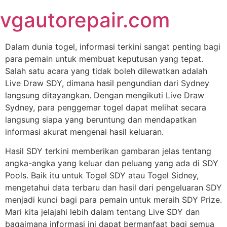
Skip
vgautorepair.com
to
content
Dalam dunia togel, informasi terkini sangat penting bagi
para pemain untuk membuat keputusan yang tepat.
Salah satu acara yang tidak boleh dilewatkan adalah
Live Draw SDY, dimana hasil pengundian dari Sydney
langsung ditayangkan. Dengan mengikuti Live Draw
Sydney, para penggemar togel dapat melihat secara
langsung siapa yang beruntung dan mendapatkan
informasi akurat mengenai hasil keluaran.
Hasil SDY terkini memberikan gambaran jelas tentang
angka-angka yang keluar dan peluang yang ada di SDY
Pools. Baik itu untuk Togel SDY atau Togel Sidney,
mengetahui data terbaru dan hasil dari pengeluaran SDY
menjadi kunci bagi para pemain untuk meraih SDY Prize.
Mari kita jelajahi lebih dalam tentang Live SDY dan
bagaimana informasi ini dapat bermanfaat bagi semua