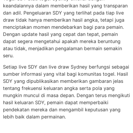
keandalannya dalam memberikan hasil yang transparan
dan adil. Pengeluaran SDY yang terlihat pada tiap live
draw tidak hanya memberikan hasil angka, tetapi juga
menciptakan momen mendebarkan bagi para pemain.
Dengan update hasil yang cepat dan tepat, pemain
dapat segera mengetahui apakah mereka beruntung
atau tidak, menjadikan pengalaman bermain semakin
seru.
Setiap live SDY dan live draw Sydney berfungsi sebagai
sumber informasi yang vital bagi komunitas togel. Hasil
SDY yang dipublikasikan memberikan gambaran jelas
tentang frekuensi keluaran angka serta pola yang
mungkin muncul di masa depan. Dengan terus mengikuti
hasil keluaran SDY, pemain dapat memperbaiki
pendekatan mereka dan mengambil keputusan yang
lebih baik dalam permainan.