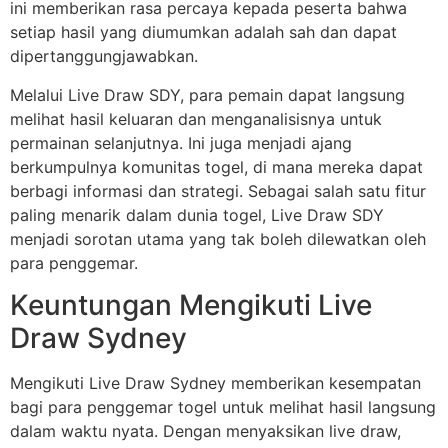
ini memberikan rasa percaya kepada peserta bahwa
setiap hasil yang diumumkan adalah sah dan dapat
dipertanggungjawabkan.
Melalui Live Draw SDY, para pemain dapat langsung
melihat hasil keluaran dan menganalisisnya untuk
permainan selanjutnya. Ini juga menjadi ajang
berkumpulnya komunitas togel, di mana mereka dapat
berbagi informasi dan strategi. Sebagai salah satu fitur
paling menarik dalam dunia togel, Live Draw SDY
menjadi sorotan utama yang tak boleh dilewatkan oleh
para penggemar.
Keuntungan Mengikuti Live
Draw Sydney
Mengikuti Live Draw Sydney memberikan kesempatan
bagi para penggemar togel untuk melihat hasil langsung
dalam waktu nyata. Dengan menyaksikan live draw,