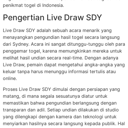
penikmat togel di Indonesia.
Pengertian Live Draw SDY
Live Draw SDY adalah sebuah acara menarik yang
menayangkan pengundian hasil togel secara langsung
dari Sydney. Acara ini sangat ditunggu-tunggu oleh para
penggemar togel, karena memungkinkan mereka untuk
melihat hasil undian secara real-time. Dengan adanya
Live Draw, pemain dapat mengetahui angka-angka yang
keluar tanpa harus menunggu informasi tertulis atau
online.
Proses Live Draw SDY dimulai dengan persiapan yang
matang, di mana segala sesuatunya diatur untuk
memastikan bahwa pengundian berlangsung dengan
transparan dan adil. Setiap undian dilakukan di studio
yang dilengkapi dengan kamera dan teknologi untuk
menyiarkan hasilnya secara langsung kepada publik. Hal