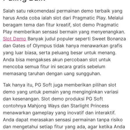
Salah satu rekomendasi permainan demo terbaik yang
harus Anda coba ialah slot dari Pragmatic Play. Melalui
beragam tema dan fitur kreatif, slot demo Pragmatic
Play memberikan sensasi bermain yang menyenangkan.
Slot Demo
Banyak judul populer seperti Sweet Bonanza
dan Gates of Olympus tidak hanya menawarkan grafis
yang luar biasa, serta peluang besar untuk menang.
Anda bisa mengakses akun percobaan slot untuk
mencoba semua fitur ini secara gratis sebelum
memasang taruhan dengan uang sungguhan.
Tak hanya itu, PG Soft juga memberikan pilihan slot
demo yang untuk pemain yang menginginkan variasi
dan kesenangan. Slot demo produksi PG Soft
contohnya Mahjong Ways dan Starlight Princess
menawarkan gameplay yang inovatif dan interaktif.
Anda dapat merasakan sensasi permainan tanpa risiko
dan mengetahui setiap fitur yang ada, agar ketika Anda