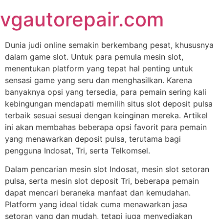
Skip
vgautorepair.com
to
content
Dunia judi online semakin berkembang pesat, khususnya
dalam game slot. Untuk para pemula mesin slot,
menentukan platform yang tepat hal penting untuk
sensasi game yang seru dan menghasilkan. Karena
banyaknya opsi yang tersedia, para pemain sering kali
kebingungan mendapati memilih situs slot deposit pulsa
terbaik sesuai sesuai dengan keinginan mereka. Artikel
ini akan membahas beberapa opsi favorit para pemain
yang menawarkan deposit pulsa, terutama bagi
pengguna Indosat, Tri, serta Telkomsel.
Dalam pencarian mesin slot Indosat, mesin slot setoran
pulsa, serta mesin slot deposit Tri, beberapa pemain
dapat mencari beraneka manfaat dan kemudahan.
Platform yang ideal tidak cuma menawarkan jasa
setoran yang dan mudah, tetapi juga menyediakan