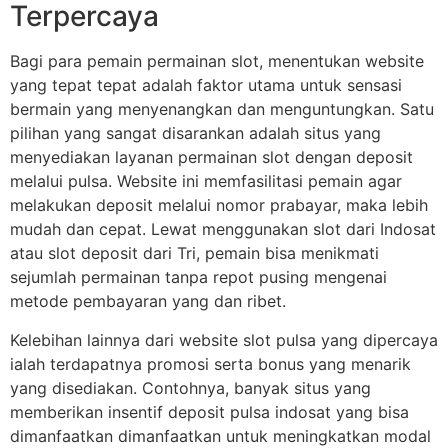
Terpercaya
Bagi para pemain permainan slot, menentukan website
yang tepat tepat adalah faktor utama untuk sensasi
bermain yang menyenangkan dan menguntungkan. Satu
pilihan yang sangat disarankan adalah situs yang
menyediakan layanan permainan slot dengan deposit
melalui pulsa. Website ini memfasilitasi pemain agar
melakukan deposit melalui nomor prabayar, maka lebih
mudah dan cepat. Lewat menggunakan slot dari Indosat
atau slot deposit dari Tri, pemain bisa menikmati
sejumlah permainan tanpa repot pusing mengenai
metode pembayaran yang dan ribet.
Kelebihan lainnya dari website slot pulsa yang dipercaya
ialah terdapatnya promosi serta bonus yang menarik
yang disediakan. Contohnya, banyak situs yang
memberikan insentif deposit pulsa indosat yang bisa
dimanfaatkan dimanfaatkan untuk meningkatkan modal