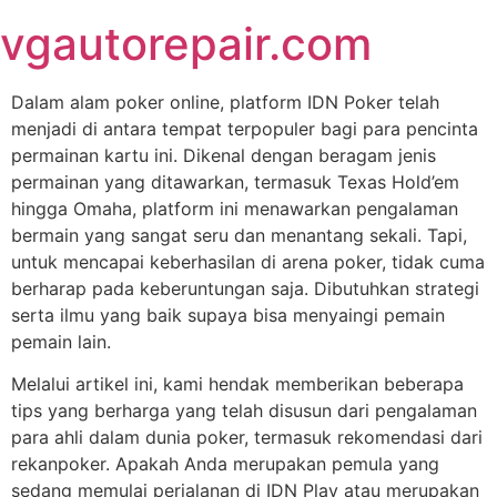
Skip
vgautorepair.com
to
content
Dalam alam poker online, platform IDN Poker telah
menjadi di antara tempat terpopuler bagi para pencinta
permainan kartu ini. Dikenal dengan beragam jenis
permainan yang ditawarkan, termasuk Texas Hold’em
hingga Omaha, platform ini menawarkan pengalaman
bermain yang sangat seru dan menantang sekali. Tapi,
untuk mencapai keberhasilan di arena poker, tidak cuma
berharap pada keberuntungan saja. Dibutuhkan strategi
serta ilmu yang baik supaya bisa menyaingi pemain
pemain lain.
Melalui artikel ini, kami hendak memberikan beberapa
tips yang berharga yang telah disusun dari pengalaman
para ahli dalam dunia poker, termasuk rekomendasi dari
rekanpoker. Apakah Anda merupakan pemula yang
sedang memulai perjalanan di IDN Play atau merupakan