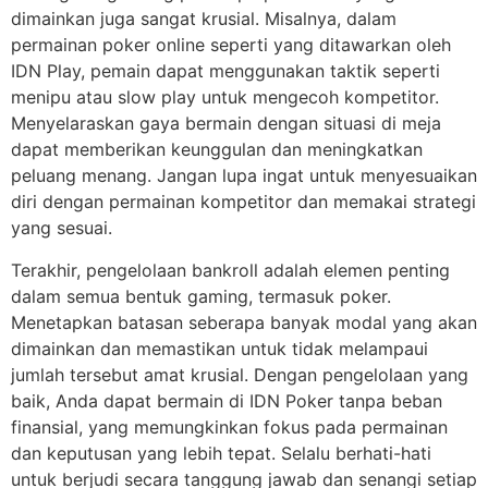
dimainkan juga sangat krusial. Misalnya, dalam
permainan poker online seperti yang ditawarkan oleh
IDN Play, pemain dapat menggunakan taktik seperti
menipu atau slow play untuk mengecoh kompetitor.
Menyelaraskan gaya bermain dengan situasi di meja
dapat memberikan keunggulan dan meningkatkan
peluang menang. Jangan lupa ingat untuk menyesuaikan
diri dengan permainan kompetitor dan memakai strategi
yang sesuai.
Terakhir, pengelolaan bankroll adalah elemen penting
dalam semua bentuk gaming, termasuk poker.
Menetapkan batasan seberapa banyak modal yang akan
dimainkan dan memastikan untuk tidak melampaui
jumlah tersebut amat krusial. Dengan pengelolaan yang
baik, Anda dapat bermain di IDN Poker tanpa beban
finansial, yang memungkinkan fokus pada permainan
dan keputusan yang lebih tepat. Selalu berhati-hati
untuk berjudi secara tanggung jawab dan senangi setiap