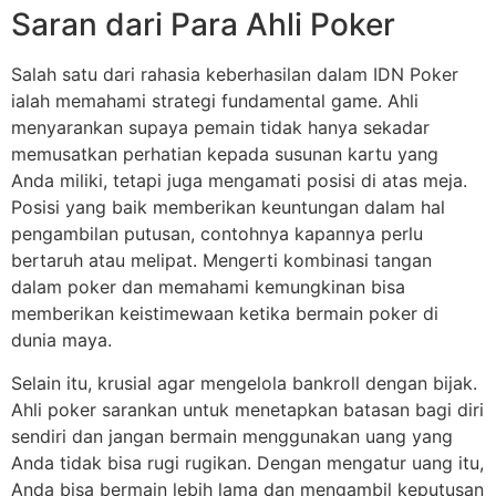
Saran dari Para Ahli Poker
Salah satu dari rahasia keberhasilan dalam IDN Poker
ialah memahami strategi fundamental game. Ahli
menyarankan supaya pemain tidak hanya sekadar
memusatkan perhatian kepada susunan kartu yang
Anda miliki, tetapi juga mengamati posisi di atas meja.
Posisi yang baik memberikan keuntungan dalam hal
pengambilan putusan, contohnya kapannya perlu
bertaruh atau melipat. Mengerti kombinasi tangan
dalam poker dan memahami kemungkinan bisa
memberikan keistimewaan ketika bermain poker di
dunia maya.
Selain itu, krusial agar mengelola bankroll dengan bijak.
Ahli poker sarankan untuk menetapkan batasan bagi diri
sendiri dan jangan bermain menggunakan uang yang
Anda tidak bisa rugi rugikan. Dengan mengatur uang itu,
Anda bisa bermain lebih lama dan mengambil keputusan