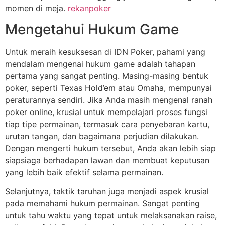
momen di meja.
rekanpoker
Mengetahui Hukum Game
Untuk meraih kesuksesan di IDN Poker, pahami yang
mendalam mengenai hukum game adalah tahapan
pertama yang sangat penting. Masing-masing bentuk
poker, seperti Texas Hold’em atau Omaha, mempunyai
peraturannya sendiri. Jika Anda masih mengenal ranah
poker online, krusial untuk mempelajari proses fungsi
tiap tipe permainan, termasuk cara penyebaran kartu,
urutan tangan, dan bagaimana perjudian dilakukan.
Dengan mengerti hukum tersebut, Anda akan lebih siap
siapsiaga berhadapan lawan dan membuat keputusan
yang lebih baik efektif selama permainan.
Selanjutnya, taktik taruhan juga menjadi aspek krusial
pada memahami hukum permainan. Sangat penting
untuk tahu waktu yang tepat untuk melaksanakan raise,