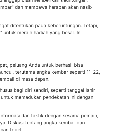
 dianggap bisa memberikan keuntungan.
embar" dan membawa harapan akan nasib
ngat ditentukan pada keberuntungan. Tetapi,
 untuk meraih hadiah yang besar. Ini
at, peluang Anda untuk berhasil bisa
uncul, terutama angka kembar seperti 11, 22,
embali di masa depan.
sus bagi diri sendiri, seperti tanggal lahir
t untuk memadukan pendekatan ini dengan
informasi dan taktik dengan sesama pemain,
ya. Diskusi tentang angka kembar dan
nan togel.