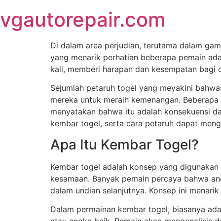
Skip
vgautorepair.com
to
content
Di dalam area perjudian, terutama dalam game
yang menarik perhatian beberapa pemain adala
kali, memberi harapan dan kesempatan bagi o
Sejumlah petaruh togel yang meyakini bahwa
mereka untuk meraih kemenangan. Beberapa 
menyatakan bahwa itu adalah konsekuensi dari 
kembar togel, serta cara petaruh dapat meng
Apa Itu Kembar Togel?
Kembar togel adalah konsep yang digunakan 
kesamaan. Banyak pemain percaya bahwa angk
dalam undian selanjutnya. Konsep ini menar
Dalam permainan kembar togel, biasanya ada 