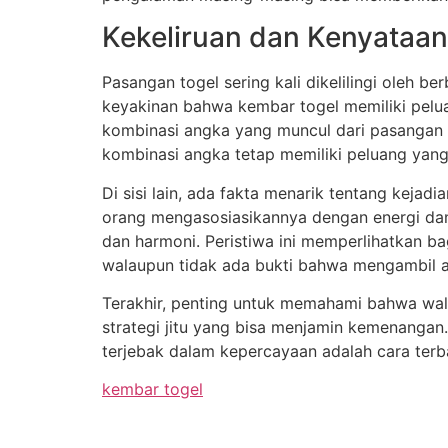
Kekeliruan dan Kenyataan
Pasangan togel sering kali dikelilingi oleh b
keyakinan bahwa kembar togel memiliki pelu
kombinasi angka yang muncul dari pasangan 
kombinasi angka tetap memiliki peluang yang 
Di sisi lain, ada fakta menarik tentang kej
orang mengasosiasikannya dengan energi dan 
dan harmoni. Peristiwa ini memperlihatkan b
walaupun tidak ada bukti bahwa mengambil 
Terakhir, penting untuk memahami bahwa wal
strategi jitu yang bisa menjamin kemenangan.
terjebak dalam kepercayaan adalah cara terb
kembar togel