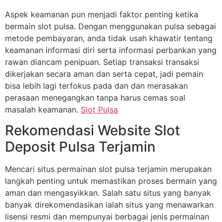
Aspek keamanan pun menjadi faktor penting ketika
bermain slot pulsa. Dengan menggunakan pulsa sebagai
metode pembayaran, anda tidak usah khawatir tentang
keamanan informasi diri serta informasi perbankan yang
rawan diancam penipuan. Setiap transaksi transaksi
dikerjakan secara aman dan serta cepat, jadi pemain
bisa lebih lagi terfokus pada dan dan merasakan
perasaan menegangkan tanpa harus cemas soal
masalah keamanan.
Slot Pulsa
Rekomendasi Website Slot
Deposit Pulsa Terjamin
Mencari situs permainan slot pulsa terjamin merupakan
langkah penting untuk memastikan proses bermain yang
aman dan mengasyikkan. Salah satu situs yang banyak
banyak direkomendasikan ialah situs yang menawarkan
lisensi resmi dan mempunyai berbagai jenis permainan