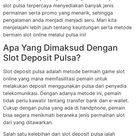
slot pulsa terpercaya menyediakan banyak jenis
permainan serta promo yang menarik, sehingga
pengalaman anda menjadi menjadi seru. Mari kita
menjelajahi lebih jauh tentang keuntungan serta metode
bermain slot online melalui pulsa ini!
Apa Yang Dimaksud Dengan
Slot Deposit Pulsa?
Slot deposit pulsa adalah metode bermain game slot
online yang mana memfasilitasi pemain untuk
melakukan deposit menggunakan pulsa dari penyedia
telekomunikasi. Dengan adanya metode ini, pemain
tidak perlu kawatir tentang transfer bank dan e-wallet.
Cukup dengan pulsa yang ada di handphone, pemain
bisa segera menikmati beraneka jenis permainan slot
dari yang ditawarkan.
Salah satu kelebihan dari slot deposit pulsa ialah