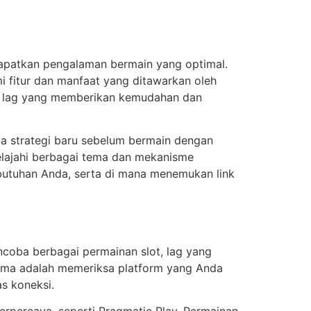
dapatkan pengalaman bermain yang optimal.
i fitur dan manfaat yang ditawarkan oleh
ti lag yang memberikan kemudahan dan
a strategi baru sebelum bermain dengan
elajahi berbagai tema dan mekanisme
ebutuhan Anda, serta di mana menemukan link
ncoba berbagai permainan slot, lag yang
tama adalah memeriksa platform yang Anda
as koneksi.