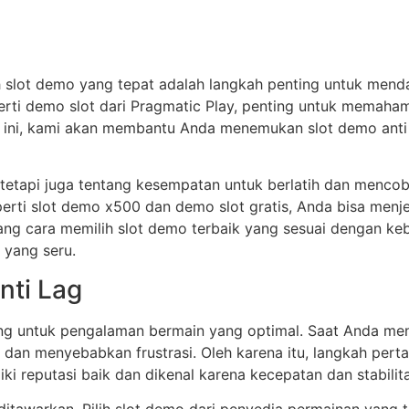
h slot demo yang tepat adalah langkah penting untuk men
erti demo slot dari Pragmatic Play, penting untuk memaham
el ini, kami akan membantu Anda menemukan slot demo an
tetapi juga tentang kesempatan untuk berlatih dan mencob
erti slot demo x500 dan demo slot gratis, Anda bisa menj
ntang cara memilih slot demo terbaik yang sesuai dengan k
 yang seru.
nti Lag
ing untuk pengalaman bermain yang optimal. Saat Anda me
an menyebabkan frustrasi. Oleh karena itu, langkah per
iki reputasi baik dan dikenal karena kecepatan dan stabilit