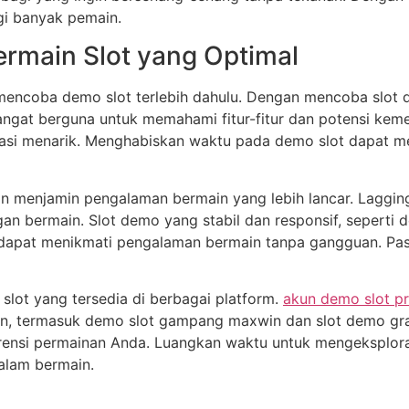
gi banyak pemain.
rmain Slot yang Optimal
k mencoba demo slot terlebih dahulu. Dengan mencoba slo
sangat berguna untuk memahami fitur-fitur dan potensi keme
vasi menarik. Menghabiskan waktu pada demo slot dapat 
 akan menjamin pengalaman bermain yang lebih lancar. Lagg
 bermain. Slot demo yang stabil dan responsif, seperti
dapat menikmati pengalaman bermain tanpa gangguan. Pasti
lot yang tersedia di berbagai platform.
akun demo slot p
han, termasuk demo slot gampang maxwin dan slot demo gr
erensi permainan Anda. Luangkan waktu untuk mengeksplor
alam bermain.