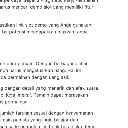
terpercaya, seperti Pragmatic Play. Permainan
rus mencari demo slot yang memiliki fitur
astikan link slot demo yang Anda gunakan
an berpotensi mendapatkan maxwin tanpa
h para pemain. Dengan berbagai pilihan
npa harus mengeluarkan uang. Hal ini
a permainan dengan uang asli.
ang dengan detail yang menarik dan efek suara
i juga imersif. Pemain dapat merasakan
as permainan.
n jumlah taruhan sesuai dengan kenyamanan
emain pemula yang ingin belajar dan
emua keunggulan ini, tidak heran jika demo