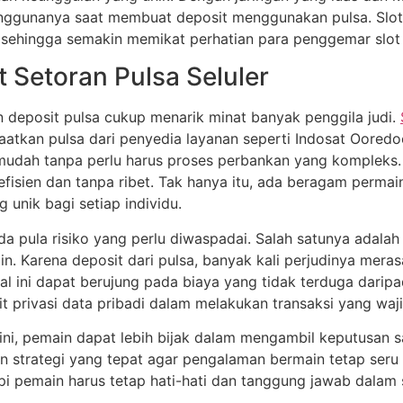
gunanya saat membuat deposit menggunakan pulsa. Slot p
 sehingga semakin memikat perhatian para penggemar slot d
 Setoran Pulsa Seluler
n deposit pulsa cukup menarik minat banyak penggila judi.
aatkan pulsa dari penyedia layanan seperti Indosat Ooredo
dah tanpa perlu harus proses perbankan yang kompleks. Ha
sien dan tanpa ribet. Tak hanya itu, ada beragam permaina
unik bagi setiap individu.
da pula risiko yang perlu diwaspadai. Salah satunya adalah
in. Karena deposit dari pulsa, banyak kali perjudinya mera
al ini dapat berujung pada biaya yang tidak terduga dari
ait privasi data pribadi dalam melakukan transaksi yang waj
i, pemain dapat lebih bijak dalam mengambil keputusan sa
n strategi yang tepat agar pengalaman bermain tetap seru 
 pemain harus tetap hati-hati dan tanggung jawab dalam s