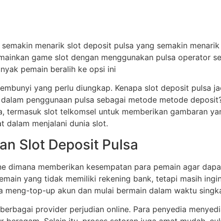
 semakin menarik slot deposit pulsa yang semakin menarik
inkan game slot dengan menggunakan pulsa operator selule
yak pemain beralih ke opsi ini
rsembunyi yang perlu diungkap. Kenapa slot deposit pulsa j
dalam penggunaan pulsa sebagai metode metode deposit? 
sa, termasuk slot telkomsel untuk memberikan gambaran yan
 dalam menjalani dunia slot.
n Slot Deposit Pulsa
nline dimana memberikan kesempatan para pemain agar dap
ain yang tidak memiliki rekening bank, tetapi masih ingin
a meng-top-up akun dan mulai bermain dalam waktu singka
 berbagai provider perjudian online. Para penyedia menye