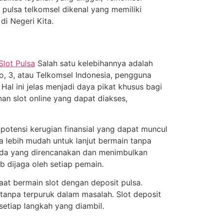
ulsa telkomsel dikenal yang memiliki
i Negeri Kita.
Slot Pulsa
Salah satu kelebihannya adalah
o, 3, atau Telkomsel Indonesia, pengguna
l ini jelas menjadi daya pikat khusus bagi
n slot online yang dapat diakses,
 potensi kerugian finansial yang dapat muncul
sa lebih mudah untuk lanjut bermain tanpa
pada yang direncanakan dan menimbulkan
ib dijaga oleh setiap pemain.
at bermain slot dengan deposit pulsa.
tanpa terpuruk dalam masalah. Slot deposit
etiap langkah yang diambil.