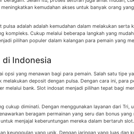
r beragam. Selain itu, proses setoran juga amat mudah, c
 ini meningkatkan kemudahan akses untuk banyak orang ya
it pulsa adalah adalah kemudahan dalam melakukan serta ke
ang kompleks. Cukup melalui beberapa langkah yang mudah, 
menjadi pilihan populer dalam kalangan para pemain yang me
di Indonesia
i opsi yang menawan bagi para pemain. Salah satu tipe yan
melakukan deposit dengan pulsa. Dengan cara ini, para p
r melalui bank. Slot indosat menjadi pilihan tepat bagi me
yang cukup diminati. Dengan menggunakan layanan dari Tri, 
ri menawarkan beragam permainan yang seru dan bonus yang
untuk menjajal keberuntungan mereka dalam bertaruh slot.
kan keunggulan yang unik. Dengan jaringan yang luas dan k