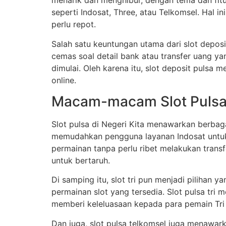
menarik dan menghibur, dengan tema dan fitu
seperti Indosat, Three, atau Telkomsel. Hal
perlu repot.
Salah satu keuntungan utama dari slot depos
cemas soal detail bank atau transfer uang y
dimulai. Oleh karena itu, slot deposit pulsa 
online.
Macam-macam Slot Pulsa 
Slot pulsa di Negeri Kita menawarkan berbaga
memudahkan pengguna layanan Indosat untuk 
permainan tanpa perlu ribet melakukan transfe
untuk bertaruh.
Di samping itu, slot tri pun menjadi pilihan 
permainan slot yang tersedia. Slot pulsa t
memberi keleluasaan kepada para pemain Tri 
Dan juga, slot pulsa telkomsel juga menawar