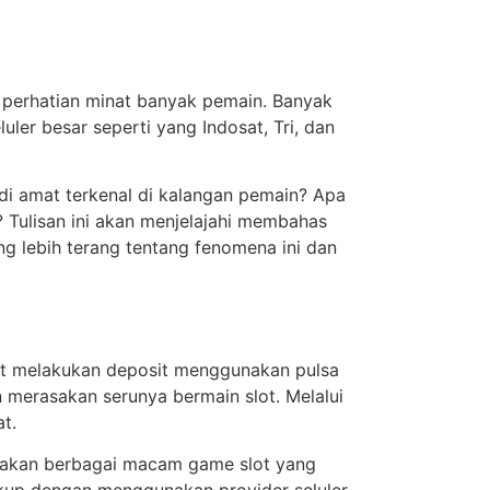
 perhatian minat banyak pemain. Banyak
r besar seperti yang Indosat, Tri, dan
adi amat terkenal di kalangan pemain? Apa
Tulisan ini akan menjelajahi membahas
g lebih terang tentang fenomena ini dan
at melakukan deposit menggunakan pulsa
 merasakan serunya bermain slot. Melalui
t.
diakan berbagai macam game slot yang