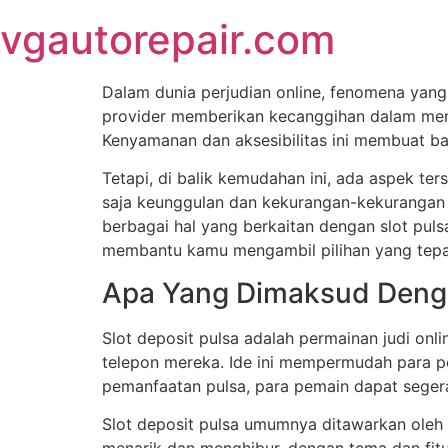
Skip
vgautorepair.com
to
content
Dalam dunia perjudian online, fenomena yang
provider memberikan kecanggihan dalam mema
Kenyamanan dan aksesibilitas ini membuat ban
Tetapi, di balik kemudahan ini, ada aspek te
saja keunggulan dan kekurangan-kekurangan 
berbagai hal yang berkaitan dengan slot pul
membantu kamu mengambil pilihan yang tepat
Apa Yang Dimaksud Denga
Slot deposit pulsa adalah permainan judi o
telepon mereka. Ide ini mempermudah para pem
pemanfaatan pulsa, para pemain dapat seger
Slot deposit pulsa umumnya ditawarkan oleh