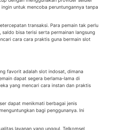
ukup dengan menggunakan provider seluler
ng ingin untuk mencoba peruntungannya tanpa
tercepatan transaksi. Para pemain tak perlu
saldo bisa terisi serta permainan langsung
ncari cara cara praktis guna bermain slot
g favorit adalah slot indosat, dimana
emain dapat segera berlama-lama di
reka yang mencari cara instan dan praktis
user dapat menikmati berbagai jenis
 menguntungkan bagi penggunanya. Ini
ualitas layanan yang unggul, Telkomsel