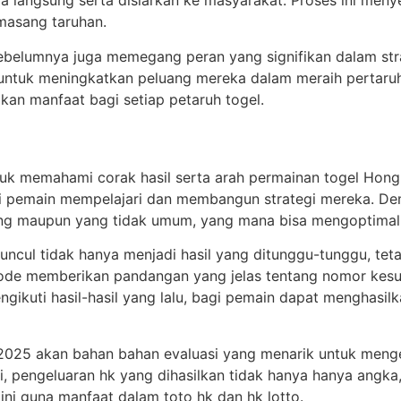
a langsung serta disiarkan ke masyarakat. Proses ini meny
masang taruhan.
sebelumnya juga memegang peran yang signifikan dalam stra
K untuk meningkatkan peluang mereka dalam meraih pertaru
ikan manfaat bagi setiap petaruh togel.
ntuk memahami corak hasil serta arah permainan togel Hong 
gi pemain mempelajari dan membangun strategi mereka. De
ing maupun yang tidak umum, yang mana bisa mengoptimal
uncul tidak hanya menjadi hasil yang ditunggu-tunggu, tet
eriode memberikan pandangan yang jelas tentang nomor k
ikuti hasil-hasil yang lalu, bagi pemain dapat menghasilk
k 2025 akan bahan bahan evaluasi yang menarik untuk meng
i, pengeluaran hk yang dihasilkan tidak hanya hanya angka
ini guna manfaat dalam toto hk dan hk lotto.