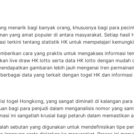
g menarik bagi banyak orang, khususnya bagi para pecinta
inan yang amat populer di antara masyarakat. Setiap hasil
asi terkini tentang statistik HK untuk mempelajari kemungk
memberikan cara yang praktis untuk mengakses informasi t
an live draw HK lotto serta data HK lotto dengan mudah da
mendapatkan gambaran lebih jauh mengenai tren permaina
 berbagai data yang terkait dengan togel HK dan informasi 
isi togel Hongkong, yang sangat diminati di kalangan para 
uan bagi para penjudi dalam menganalisis nomor yang sambil
rmasi ini sangatlah krusial bagi petaruh dalam memastikan 
ialah sebutan yang digunakan untuk mendefinisikan tipe pe