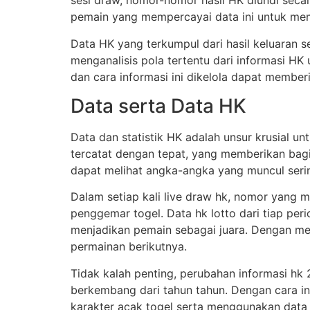
sesi draw, nomor-nomor hasil HK diundi secar
pemain yang mempercayai data ini untuk me
Data HK yang terkumpul dari hasil keluaran 
menganalisis pola tertentu dari informasi H
dan cara informasi ini dikelola dapat member
Data serta Data HK
Data dan statistik HK adalah unsur krusial u
tercatat dengan tepat, yang memberikan ba
dapat melihat angka-angka yang muncul ser
Dalam setiap kali live draw hk, nomor yang m
penggemar togel. Data hk lotto dari tiap p
menjadikan pemain sebagai juara. Dengan meng
permainan berikutnya.
Tidak kalah penting, perubahan informasi h
berkembang dari tahun tahun. Dengan cara in
karakter acak togel serta menggunakan data 