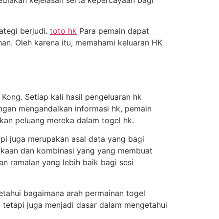
ediakan kejelasan serta kepercayaan bagi
tegi berjudi.
toto hk
Para pemain dapat
han. Oleh karena itu, memahami keluaran HK
Kong. Setiap kali hasil pengeluaran hk
ngan mengandalkan informasi hk, pemain
kan peluang mereka dalam togel hk.
api juga merupakan asal data yang bagi
esukaan dan kombinasi yang yang membuat
an ramalan yang lebih baik bagi sesi
etahui bagaimana arah permainan togel
, tetapi juga menjadi dasar dalam mengetahui