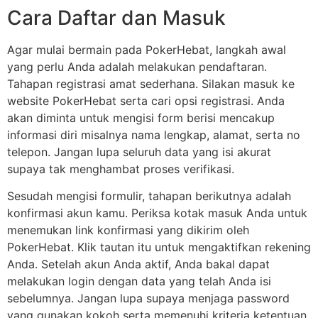
Cara Daftar dan Masuk
Agar mulai bermain pada PokerHebat, langkah awal
yang perlu Anda adalah melakukan pendaftaran.
Tahapan registrasi amat sederhana. Silakan masuk ke
website PokerHebat serta cari opsi registrasi. Anda
akan diminta untuk mengisi form berisi mencakup
informasi diri misalnya nama lengkap, alamat, serta no
telepon. Jangan lupa seluruh data yang isi akurat
supaya tak menghambat proses verifikasi.
Sesudah mengisi formulir, tahapan berikutnya adalah
konfirmasi akun kamu. Periksa kotak masuk Anda untuk
menemukan link konfirmasi yang dikirim oleh
PokerHebat. Klik tautan itu untuk mengaktifkan rekening
Anda. Setelah akun Anda aktif, Anda bakal dapat
melakukan login dengan data yang telah Anda isi
sebelumnya. Jangan lupa supaya menjaga password
yang gunakan kokoh serta memenuhi kriteria ketentuan