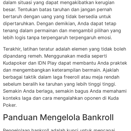
dalam situasi yang dapat mengakibatkan kerugian
besar. Tentukan batas taruhan dan jangan pernah
bertaruh dengan uang yang tidak bersedia untuk
dipertaruhkan. Dengan demikian, Anda dapat tetap
tenang dalam permainan dan mengambil pilihan yang
lebih logis tanpa terpengaruh terpengaruh emosi.
Terakhir, latihan teratur adalah elemen yang tidak boleh
dipandang remeh. Menggunakan media seperti
Kudapoker dan IDN Play dapat membantu Anda praktek
dan mengembangkan keterampilan bermain. Ajaklah
berbagai taktik dalam laga freeroll atau meja rendah
sebelum beralih ke taruhan yang lebih tinggi tinggi.
Semakin Anda berlaga, semakin bagus Anda memahami
konteks laga dan cara mengalahkan oponen di Kuda
Poker.
Panduan Mengelola Bankroll
Pengelolaan bankroll adalah kunci untuk mencapai