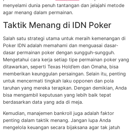
menyelami dunia penuh tantangan dan jelajahi metode
agar menang dalam permainan.
Taktik Menang di IDN Poker
Salah satu strategi utama untuk meraih kemenangan di
Poker IDN adalah memahami dan menguasai dasar-
dasar permainan poker dengan sungguh-sungguh.
Mengetahui cara kerja setiap tipe permainan poker yang
ditawarkan, seperti Texas Hold’em dan Omaha, bisa
memberikan keunggulan persaingan. Selain itu, penting
untuk mencermati tingkah laku opponen dan pola
taruhan yang mereka terapkan. Dengan demikian, Anda
bisa mengambil keputusan yang lebih baik tepat
berdasarkan data yang ada di meja.
Kemudian, manajemen bankroll juga adalah faktor
penting dalam taktik menang. Jangan lupa Anda
mengelola keuangan secara bijaksana agar tak jatuh