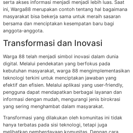
serta akses informasi menjadi menjadi lebih luas. Saat
ini, Warga88 merupakan contoh tentang hal bagaimana
masyarakat bisa bekerja sama untuk meraih sasaran
bersama dan menciptakan kesempatan baru bagi
anggota-anggota.
Transformasi dan Inovasi
Warga 88 telah menjadi simbol inovasi dalam dunia
digital. Melalui pendekatan yang berfokus pada
kebutuhan masyarakat, warga 88 mengimplementasikan
teknologi terkini untuk menciptakan jawaban yang
efektif dan efisien. Melalui aplikasi yang user-friendly,
pengguna dapat mendapatkan berbagai layanan dan
informasi dengan mudah, mengurangi jenis birokrasi
yang sering menghambat dalam masyarakat.
Transformasi yang dilakukan oleh komunitas ini tidak
hanya terbatas pada sisi teknologi, tetapi juga
melibatkan pemberdayaan komunitas. Dengan cara