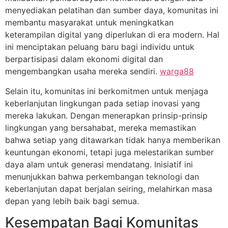
menyediakan pelatihan dan sumber daya, komunitas ini
membantu masyarakat untuk meningkatkan
keterampilan digital yang diperlukan di era modern. Hal
ini menciptakan peluang baru bagi individu untuk
berpartisipasi dalam ekonomi digital dan
mengembangkan usaha mereka sendiri.
warga88
Selain itu, komunitas ini berkomitmen untuk menjaga
keberlanjutan lingkungan pada setiap inovasi yang
mereka lakukan. Dengan menerapkan prinsip-prinsip
lingkungan yang bersahabat, mereka memastikan
bahwa setiap yang ditawarkan tidak hanya memberikan
keuntungan ekonomi, tetapi juga melestarikan sumber
daya alam untuk generasi mendatang. Inisiatif ini
menunjukkan bahwa perkembangan teknologi dan
keberlanjutan dapat berjalan seiring, melahirkan masa
depan yang lebih baik bagi semua.
Kesempatan Bagi Komunitas