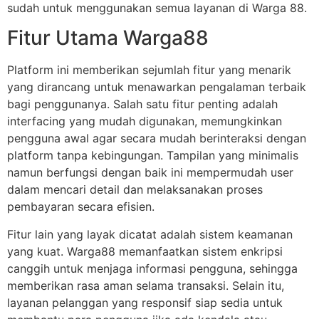
sudah untuk menggunakan semua layanan di Warga 88.
Fitur Utama Warga88
Platform ini memberikan sejumlah fitur yang menarik
yang dirancang untuk menawarkan pengalaman terbaik
bagi penggunanya. Salah satu fitur penting adalah
interfacing yang mudah digunakan, memungkinkan
pengguna awal agar secara mudah berinteraksi dengan
platform tanpa kebingungan. Tampilan yang minimalis
namun berfungsi dengan baik ini mempermudah user
dalam mencari detail dan melaksanakan proses
pembayaran secara efisien.
Fitur lain yang layak dicatat adalah sistem keamanan
yang kuat. Warga88 memanfaatkan sistem enkripsi
canggih untuk menjaga informasi pengguna, sehingga
memberikan rasa aman selama transaksi. Selain itu,
layanan pelanggan yang responsif siap sedia untuk