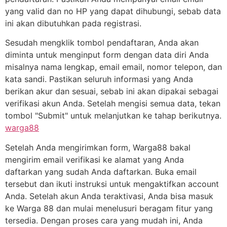
yang valid dan no HP yang dapat dihubungi, sebab data
ini akan dibutuhkan pada registrasi.
Sesudah mengklik tombol pendaftaran, Anda akan
diminta untuk menginput form dengan data diri Anda
misalnya nama lengkap, email email, nomor telepon, dan
kata sandi. Pastikan seluruh informasi yang Anda
berikan akur dan sesuai, sebab ini akan dipakai sebagai
verifikasi akun Anda. Setelah mengisi semua data, tekan
tombol "Submit" untuk melanjutkan ke tahap berikutnya.
warga88
Setelah Anda mengirimkan form, Warga88 bakal
mengirim email verifikasi ke alamat yang Anda
daftarkan yang sudah Anda daftarkan. Buka email
tersebut dan ikuti instruksi untuk mengaktifkan account
Anda. Setelah akun Anda teraktivasi, Anda bisa masuk
ke Warga 88 dan mulai menelusuri beragam fitur yang
tersedia. Dengan proses cara yang mudah ini, Anda