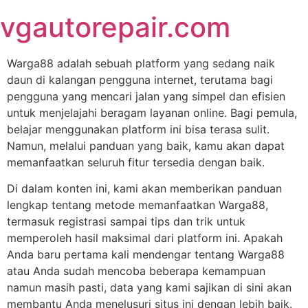
Skip
vgautorepair.com
to
content
Warga88 adalah sebuah platform yang sedang naik
daun di kalangan pengguna internet, terutama bagi
pengguna yang mencari jalan yang simpel dan efisien
untuk menjelajahi beragam layanan online. Bagi pemula,
belajar menggunakan platform ini bisa terasa sulit.
Namun, melalui panduan yang baik, kamu akan dapat
memanfaatkan seluruh fitur tersedia dengan baik.
Di dalam konten ini, kami akan memberikan panduan
lengkap tentang metode memanfaatkan Warga88,
termasuk registrasi sampai tips dan trik untuk
memperoleh hasil maksimal dari platform ini. Apakah
Anda baru pertama kali mendengar tentang Warga88
atau Anda sudah mencoba beberapa kemampuan
namun masih pasti, data yang kami sajikan di sini akan
membantu Anda menelusuri situs ini dengan lebih baik.