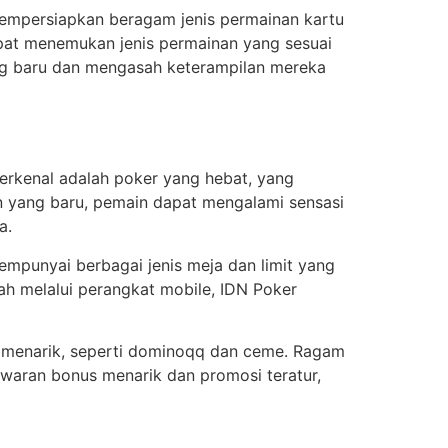
 mempersiapkan beragam jenis permainan kartu
pat menemukan jenis permainan yang sesuai
ng baru dan mengasah keterampilan mereka
erkenal adalah poker yang hebat, yang
 yang baru, pemain dapat mengalami sensasi
a.
mempunyai berbagai jenis meja dan limit yang
h melalui perangkat mobile, IDN Poker
h menarik, seperti dominoqq dan ceme. Ragam
tawaran bonus menarik dan promosi teratur,