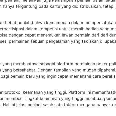
ker pemain, melainkan juga kemampuan pemain dalam situa
 hanya tergantung pada kartu yang didistribusikan, tetapi
 pokerhebat adalah bahwa kemampuan dalam mempersatukan 
rpartisipasi dalam kompetisi untuk meraih hadiah yang me
bisa dengan cepat menemukan lawan bermain dari dari duni
 sesi permainan sebuah pengalaman yang tak akan dilupaka
 yang membuatnya sebagai platform permainan poker paling
 yang bersahabat. Dengan tampilan yang mudah dipahami,
ial bagi pemain baru yang ingin cepat memahami cara berak
an protokol keamanan yang tinggi. Platform ini memanfaatk
angan member. Tingkat keamanan yang tinggi membuat pema
. Hal ini jelas menjadi salah satu faktor mengapa banyak o