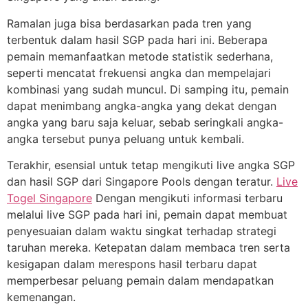
Ramalan juga bisa berdasarkan pada tren yang
terbentuk dalam hasil SGP pada hari ini. Beberapa
pemain memanfaatkan metode statistik sederhana,
seperti mencatat frekuensi angka dan mempelajari
kombinasi yang sudah muncul. Di samping itu, pemain
dapat menimbang angka-angka yang dekat dengan
angka yang baru saja keluar, sebab seringkali angka-
angka tersebut punya peluang untuk kembali.
Terakhir, esensial untuk tetap mengikuti live angka SGP
dan hasil SGP dari Singapore Pools dengan teratur.
Live
Togel Singapore
Dengan mengikuti informasi terbaru
melalui live SGP pada hari ini, pemain dapat membuat
penyesuaian dalam waktu singkat terhadap strategi
taruhan mereka. Ketepatan dalam membaca tren serta
kesigapan dalam merespons hasil terbaru dapat
memperbesar peluang pemain dalam mendapatkan
kemenangan.