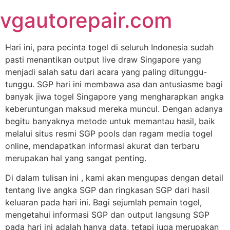
Skip
vgautorepair.com
to
content
Hari ini, para pecinta togel di seluruh Indonesia sudah
pasti menantikan output live draw Singapore yang
menjadi salah satu dari acara yang paling ditunggu-
tunggu. SGP hari ini membawa asa dan antusiasme bagi
banyak jiwa togel Singapore yang mengharapkan angka
keberuntungan maksud mereka muncul. Dengan adanya
begitu banyaknya metode untuk memantau hasil, baik
melalui situs resmi SGP pools dan ragam media togel
online, mendapatkan informasi akurat dan terbaru
merupakan hal yang sangat penting.
Di dalam tulisan ini , kami akan mengupas dengan detail
tentang live angka SGP dan ringkasan SGP dari hasil
keluaran pada hari ini. Bagi sejumlah pemain togel,
mengetahui informasi SGP dan output langsung SGP
pada hari ini adalah hanya data, tetapi juga merupakan